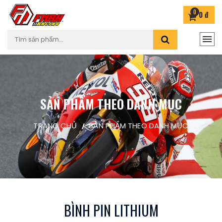
0
0 đ
SẢN PHẨM THEO DANH MỤC
TRANG CHỦ
SẢN PHẨM THEO DANH MỤC
BÌNH PIN LITHIUM