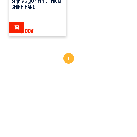
BÌNH ẮC QUY PIN LITHIUM
CHÍNH HÃNG
900,000đ
1