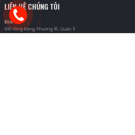
LIÊN HỆ CHÚNG TÔI
Địa chỉ
616 Hồng Bàng, Phường 16, Quận 11
Website
https://fmanracing.com
Liên Hệ Và Tìm Kiếm Đối Tác
0898.426.327 (Tùng)
0926.443.277 (Tùng)
0906.655.039 (Nhi)
sonchua1991@gmail.com
CÁC CHÍNH SÁCH
MẠNG XÃ HỘI
Chính Sách Vận Chuyển và
kiểm hàng