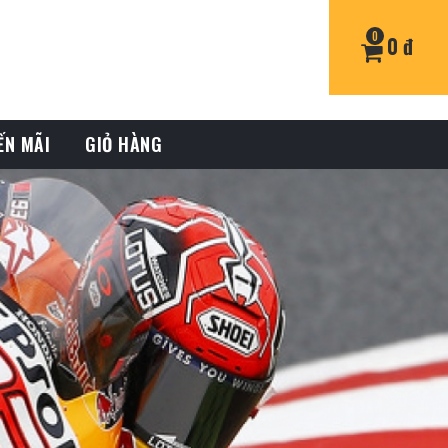
0
0 đ
ẾN MÃI
GIỎ HÀNG