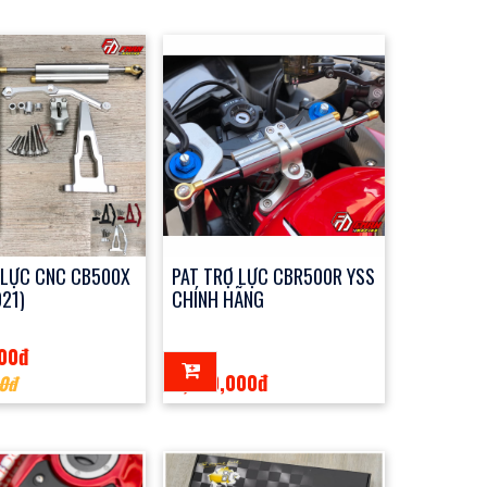
 LỰC CNC CB500X
PAT TRỢ LỰC CBR500R YSS
21)
CHÍNH HÃNG
000đ
2,700,000đ
0đ