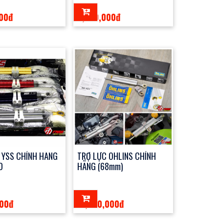
000đ
2,750,000đ
 YSS CHÍNH HÃNG
TRỢ LỰC OHLINS CHÍNH
D
HÃNG (68mm)
000đ
11,000,000đ