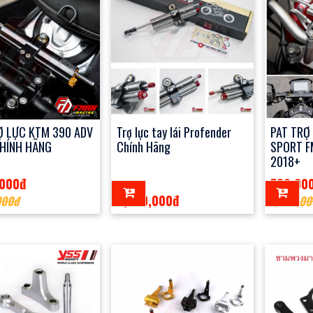
Ợ LỰC KTM 390 ADV
Trợ lực tay lái Profender
PAT TRỢ
HÍNH HÃNG
Chính Hãng
SPORT F
2018+
,000đ
700,00
3,950,000đ
000đ
1,200,00