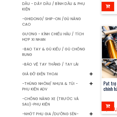
DẦU - DÂY DẦU / BÌNH DẦU & PHỤ
0đ
KIỆN
-GHIDONG/ SHIP-ON /GÙ NÂNG
CAO
GƯƠNG - KÍNH CHIẾU HẬU / TÍCH
HỢP XI NHAN
-BAO TAY & GÙ KIỂU / GÙ CHỐNG
RUNG
-BẢO VỆ TAY THẮNG / TAY LÁI
GIÁ ĐỠ ĐIỆN THOẠI
Pat trợ
-THÙNG NHÔM/ NHỰA & TÚI -
chính h
PHỤ KIỆN ADV
-CHỐNG NÂNG XE (TRƯỚC VÀ
SAU)-PHỤ KIỆN
3,000
-NHỚT PHỤ GIA /DƯỠNG SÊN-