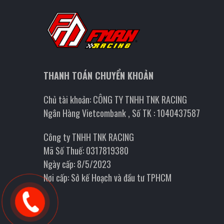
THANH TOÁN CHUYỂN KHOẢN
Chủ tài khoản: CÔNG TY TNHH TNK RACING
Ngân Hàng Vietcombank , Số TK : 1040437587
Công ty TNHH TNK RACING
Mã Số Thuế: 0317819380
Ngày cấp: 8/5/2023
Nơi cấp: Sở kế Hoạch và đầu tư TPHCM