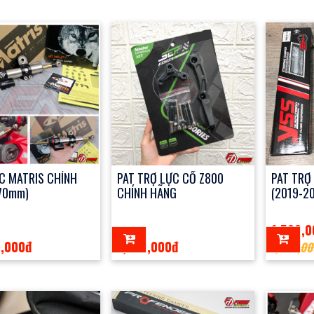
C MATRIS CHÍNH
PAT TRỢ LỰC CỔ Z800
PAT TRỢ
70mm)
CHÍNH HÃNG
(2019-20
1,500,
0,000đ
1,200,000đ
1,800,00