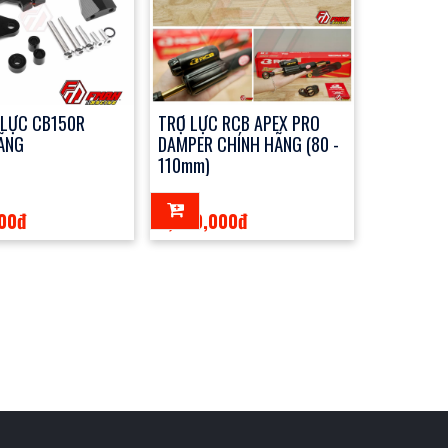
 LỰC CB150R
TRỢ LỰC RCB APEX PRO
ÃNG
DAMPER CHÍNH HÃNG (80 -
110mm)
000đ
2,950,000đ