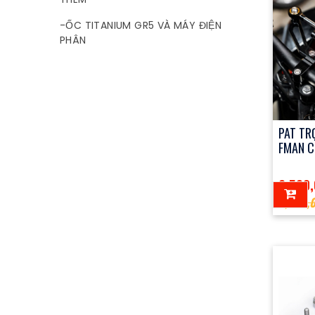
-ỐC TITANIUM GR5 VÀ MÁY ĐIỆN
PHÂN
PAT TR
FMAN C
2,500
3,000,