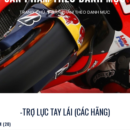
TRANG CHỦ
SẢN PHẨM THEO DANH MỤC
-TRỢ LỰC TAY LÁI (CÁC HÃNG)
 (20)