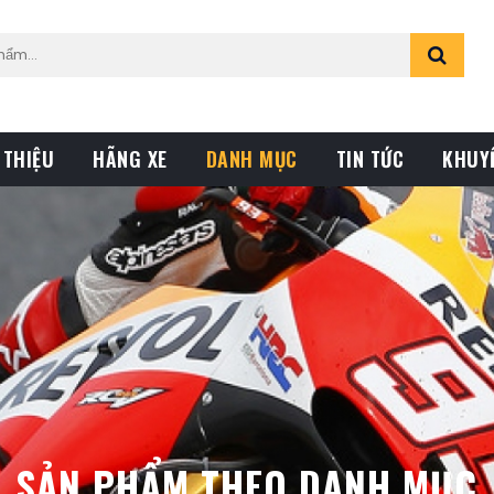
 THIỆU
HÃNG XE
DANH MỤC
TIN TỨC
KHUY
SẢN PHẨM THEO DANH MỤC