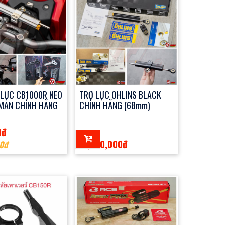
 LỰC CB1000R NEO
TRỢ LỰC OHLINS BLACK
MAN CHÍNH HÃNG
CHÍNH HÃNG (68mm)
0đ
11,900,000đ
0đ