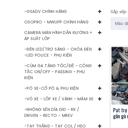
-GSADV CHÍNH HÃNG
Sắp xếp
OSOPRO - MWUPP CHÍNH HÃNG
CAMERA MÀN HÌNH DẪN ĐƯỜNG +
ÁP SUẤT LỐP
-ĐÈN LED/TRỢ SÁNG - CHÓA ĐÈN
-LED POLICE - PHỤ KIỆN
-CÙM GA TĂNG TỐC/ĐỀ - CÔNG
TẮC ON/OFF - PASSING - PHỤ
KIỆN
-PÔ XE-CỔ PÔ & PHỤ KIỆN
-VỎ XE - LỐP XE / VÀNH - MÂM XE
Pat trợ
-NHÔNG SÊN DĨA DID - RK /
gắn gù 
DRIVEN - RECTO - MREV
-TAY THẮNG - TAY COL / HEO