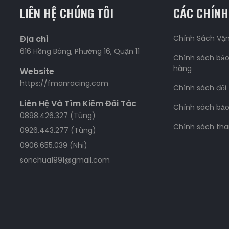
LIÊN HỆ CHÚNG TÔI
CÁC CHÍNH
Địa chỉ
Chính Sách Vậ
616 Hồng Bàng, Phường 16, Quận 11
Chính sách bảo
hàng
Website
https://fmanracing.com
Chính sách đổi
Liên Hệ Và Tìm Kiếm Đối Tác
Chính sách bả
0898.426.327 (Tùng)
Chính sách tha
0926.443.277 (Tùng)
0906.655.039 (Nhi)
sonchua1991@gmail.com