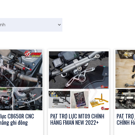
 lực CB650R CNC
PAT TRỢ LỰC MT09 CHÍNH
PAT TRỢ
nâng ghi đông
HÃNG FMAN NEW 2022+
CHÍNH H