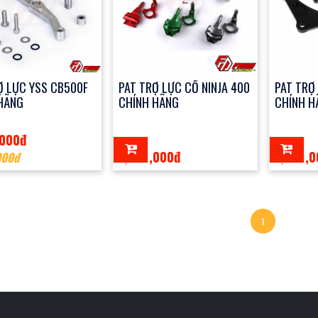
Ợ LỰC YSS CB500F
PAT TRỢ LỰC CỔ NINJA 400
PAT TRỢ
HÃNG
CHÍNH HÃNG
CHÍNH H
,000đ
1,000,000đ
1,000,
000đ
1