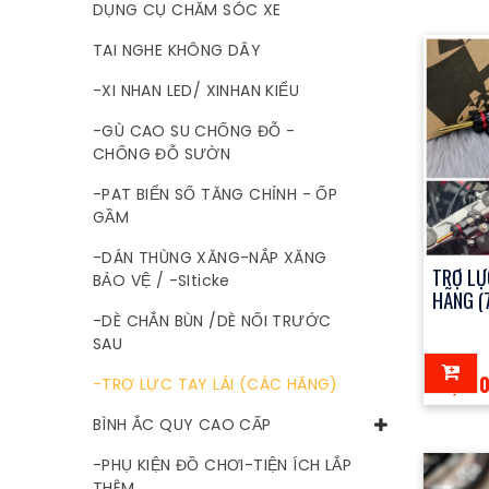
DỤNG CỤ CHĂM SÓC XE
TAI NGHE KHÔNG DÂY
-XI NHAN LED/ XINHAN KIỂU
-GÙ CAO SU CHỐNG ĐỖ -
CHỐNG ĐỖ SƯỜN
-PAT BIỂN SỐ TĂNG CHỈNH - ỐP
GẦM
-DÁN THÙNG XĂNG-NẮP XĂNG
TRỢ LỰ
BẢO VỆ / -SIticke
HÃNG (
-DÈ CHẮN BÙN /DÈ NỐI TRƯỚC
SAU
10,90
-TRỢ LỰC TAY LÁI (CÁC HÃNG)
BÌNH ẮC QUY CAO CẤP
-PHỤ KIỆN ĐỒ CHƠI-TIỆN ÍCH LẮP
THÊM