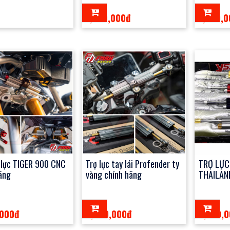
1,500,000đ
1,800,
 lực TIGER 900 CNC
Trợ lực tay lái Profender ty
TRỢ LỰC
ãng
vàng chính hãng
THAILAN
,000đ
5,800,000đ
2,750,