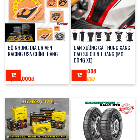
BỘ NHÔNG DĨA DRIVEN
DÁN XƯƠNG CÁ THÙNG XĂNG
RACING USA CHÍNH HÃNG
CAO SU CHÍNH HÃNG (MỌI
DÒNG XE)
200,000đ
2,250,000đ
360,000đ