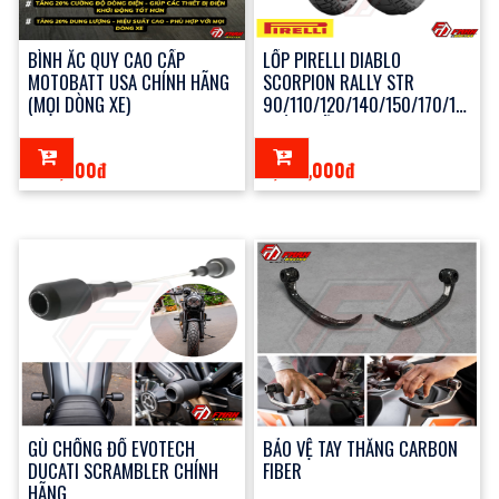
BÌNH ẮC QUY CAO CẤP
LỐP PIRELLI DIABLO
MOTOBATT USA CHÍNH HÃNG
SCORPION RALLY STR
(MỌI DÒNG XE)
90/110/120/140/150/170/180
CHÍNH HÃNG
320,000đ
2,100,000đ
GÙ CHỐNG ĐỔ EVOTECH
BẢO VỆ TAY THẮNG CARBON
DUCATI SCRAMBLER CHÍNH
FIBER
HÃNG