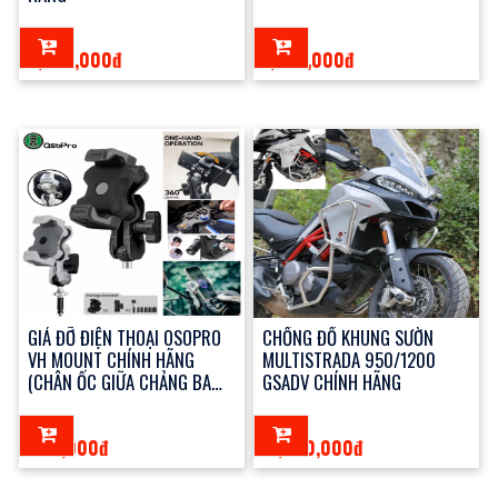
2,800,000đ
1,200,000đ
GIÁ ĐỠ ĐIỆN THOẠI OSOPRO
CHỐNG ĐỔ KHUNG SƯỜN
VH MOUNT CHÍNH HÃNG
MULTISTRADA 950/1200
(CHÂN ỐC GIỮA CHẢNG BA
GSADV CHÍNH HÃNG
SPORT)
990,000đ
11,000,000đ