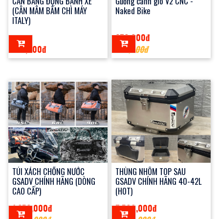
CÂN BẰNG ĐỘNG BÁNH XE
Gương cánh gió V2 CNC -
(CÂN MÂM BẤM CHÌ MÁY
Naked Bike
ITALY)
370,000đ
100,000đ
400,000đ
TÚI XÁCH CHỐNG NƯỚC
THÙNG NHÔM TOP SAU
GSADV CHÍNH HÃNG (DÒNG
GSADV CHÍNH HÃNG 40-42L
CAO CẤP)
(HOT)
1,350,000đ
7,500,000đ