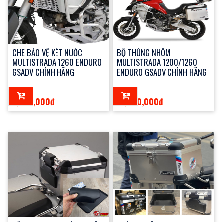
CHE BẢO VỆ KÉT NƯỚC
BỘ THÙNG NHÔM
MULTISTRADA 1260 ENDURO
MULTISTRADA 1200/1260
GSADV CHÍNH HÃNG
ENDURO GSADV CHÍNH HÃNG
2,500,000đ
12,000,000đ