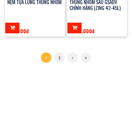
NỆM TỰA LƯNG THÙNG NHÔM
THÙNG NHÔM SAU GSADV
CHÍNH HÃNG (ZING 42-45L)
400,000đ
7,500,000đ
1
2