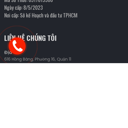
Ngày cấp: 8/5/2023
Nơi cấp: Sở kế Hoạch và đầu tư TPHCM
LIÊN HỆ CHÚNG TÔI
Địa chỉ
616 Hồng Bàng, Phường 16, Quận 11
Website
https://fmanracing.com
Liên Hệ Và Tìm Kiếm Đối Tác
0898.426.327 (Tùng)
0926.443.277 (Tùng)
0906.655.039 (Nhi)
sonchua1991@gmail.com