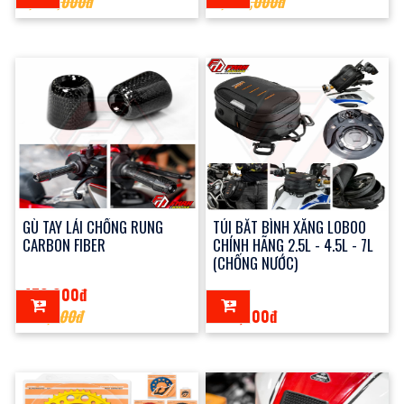
1,350,000đ
8,000,000đ
GÙ TAY LÁI CHỐNG RUNG
TÚI BẮT BÌNH XĂNG LOBOO
CARBON FIBER
CHÍNH HÃNG 2.5L - 4.5L - 7L
(CHỐNG NƯỚC)
470,000đ
500,000đ
500,000đ