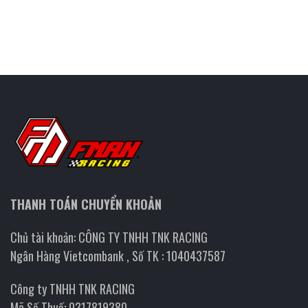
THANH TOÁN CHUYỂN KHOẢN
Chủ tài khoản: CÔNG TY TNHH TNK RACING
Ngân Hàng Vietcombank , Số TK : 1040437587
Công ty TNHH TNK RACING
Mã Số Thuế: 0317819380