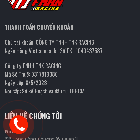
THANH TOÁN CHUYỂN KHOẢN
Chủ tài khoản: CÔNG TY TNHH TNK RACING
Ngân Hàng Vietcombank , Số TK : 1040437587
Công ty TNHH TNK RACING
Mã Số Thuế: 0317819380
Ngày cấp: 8/5/2023
Nơi cấp: Sở kế Hoạch và đầu tư TPHCM
LIÊN HỆ CHÚNG TÔI
Địa chỉ
616 Hồng Bàng, Phường 16, Quận 11