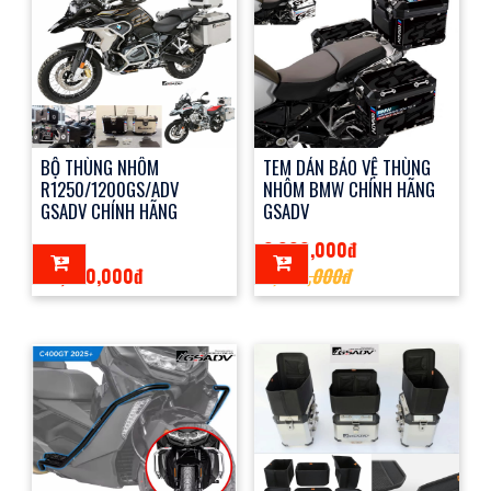
BỘ THÙNG NHÔM
TEM DÁN BẢO VỆ THÙNG
R1250/1200GS/ADV
NHÔM BMW CHÍNH HÃNG
GSADV CHÍNH HÃNG
GSADV
2,000,000đ
37,700,000đ
2,500,000đ