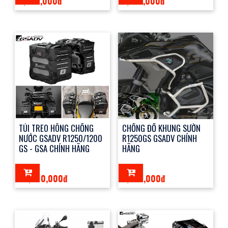
3,500,000đ
6,850,000đ
TÚI TREO HÔNG CHỐNG
CHỐNG ĐỔ KHUNG SƯỜN
NƯỚC GSADV R1250/1200
R1250GS GSADV CHÍNH
GS - GSA CHÍNH HÃNG
HÃNG
20,990,000đ
7,600,000đ