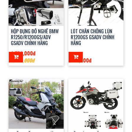
HỘP ĐỰNG ĐỒ NGHỀ BMW
LÓT CHÂN CHỐNG LÚN
R1250/R1200GS/ADV
R1200GS GSADV CHÍNH
GSADV CHÍNH HÃNG
HÃNG
2,750,000đ
2,800,000đ
850,000đ