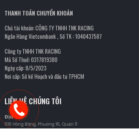
THANH TOÁN CHUYỂN KHOẢN
Chủ tài khoản: CÔNG TY TNHH TNK RACING
Ngân Hàng Vietcombank , Số TK : 1040437587
Công ty TNHH TNK RACING
Mã Số Thuế: 0317819380
Ngày cấp: 8/5/2023
Nơi cấp: Sở kế Hoạch và đầu tư TPHCM
LIÊN HỆ CHÚNG TÔI
Địa chỉ
616 Hồng Bàng, Phường 16, Quận 11
Website