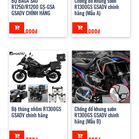
BỘ BAGA SAU
Chống đổ khung sườn
R1250/R1200 GS-GSA
R1300GS GSADV chính
GSADV CHÍNH HÃNG
hãng (Mẫu A)
3,550,000đ
6,100,000đ
Bộ thùng nhôm R1300GS
Chống đổ khung sườn
GSADV chính hãng
R1300GS GSADV chính
hãng (Mẫu B)