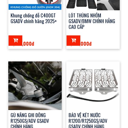
Khung chống đỗ C400GT
LÓT THÙNG NHÔM
GSADV chính hãng 2025+
GSADV/BMW CHÍNH HÃNG
CAO CẤP
8,100,000đ
1,100,000đ
GÙ NÂNG GHI ĐÔNG
BẢO VỆ KÉT NƯỚC
R1250GS/ADV GSADV
R1200/R1250GS/ADV
CHÍNH HÃNG
GSADV CHÍNH HÃNG