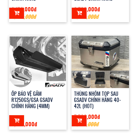
2,150,000đ
2,700,000đ
2,500,000đ
3,000,000đ
ỐP BẢO VỆ GẦM
THÙNG NHÔM TOP SAU
R1250GS/GSA GSADV
GSADV CHÍNH HÃNG 40-
CHÍNH HÃNG (4MM)
42L (HOT)
7,500,000đ
3,720,000đ
8,000,000đ