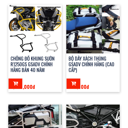
CHỐNG ĐỔ KHUNG SƯỜN
BỘ DÂY XÁCH THÙNG
R1250GS GSADV CHÍNH
GSADV CHÍNH HÃNG (CAO
HÃNG BẢN 40 NĂM
CẤP)
7,900,000đ
500,000đ