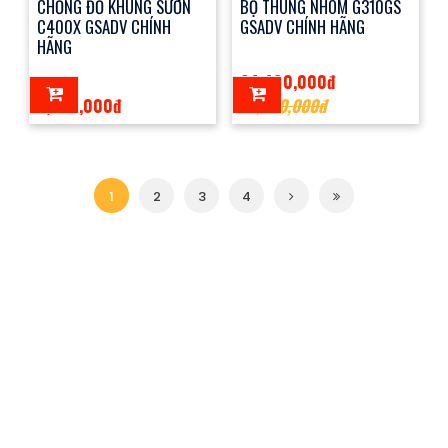
CHỐNG ĐỔ KHUNG SƯỜN
BỘ THÙNG NHÔM G310GS
C400X GSADV CHÍNH
GSADV CHÍNH HÃNG
HÃNG
24,400,000đ
6,800,000đ
21,000,000đ
1
2
3
4