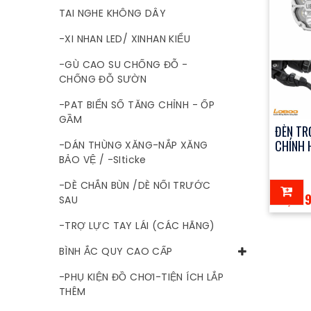
TAI NGHE KHÔNG DÂY
-XI NHAN LED/ XINHAN KIỂU
-GÙ CAO SU CHỐNG ĐỖ -
CHỐNG ĐỖ SƯỜN
-PAT BIỂN SỐ TĂNG CHỈNH - ỐP
GẦM
ĐÈN TR
CHÍNH 
-DÁN THÙNG XĂNG-NẮP XĂNG
BẢO VỆ / -SIticke
-DÈ CHẮN BÙN /DÈ NỐI TRƯỚC
19,99
SAU
-TRỢ LỰC TAY LÁI (CÁC HÃNG)
BÌNH ẮC QUY CAO CẤP
-PHỤ KIỆN ĐỒ CHƠI-TIỆN ÍCH LẮP
THÊM