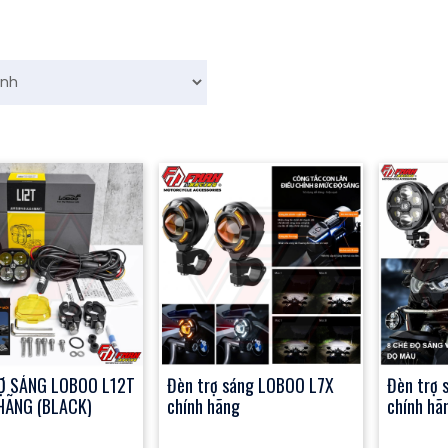
Ợ SÁNG LOBOO L12T
Đèn trợ sáng LOBOO L7X
Đèn trợ 
HÃNG (BLACK)
chính hãng
chính hã