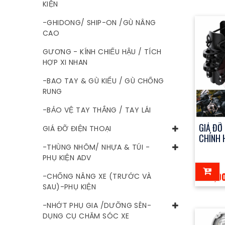
KIỆN
-GHIDONG/ SHIP-ON /GÙ NÂNG
CAO
GƯƠNG - KÍNH CHIẾU HẬU / TÍCH
HỢP XI NHAN
-BAO TAY & GÙ KIỂU / GÙ CHỐNG
RUNG
-BẢO VỆ TAY THẮNG / TAY LÁI
GIÁ ĐỠ
GIÁ ĐỠ ĐIỆN THOẠI
CHÍNH 
-THÙNG NHÔM/ NHỰA & TÚI -
PHỤ KIỆN ADV
850,0
-CHỐNG NÂNG XE (TRƯỚC VÀ
SAU)-PHỤ KIỆN
-NHỚT PHỤ GIA /DƯỠNG SÊN-
DỤNG CỤ CHĂM SÓC XE