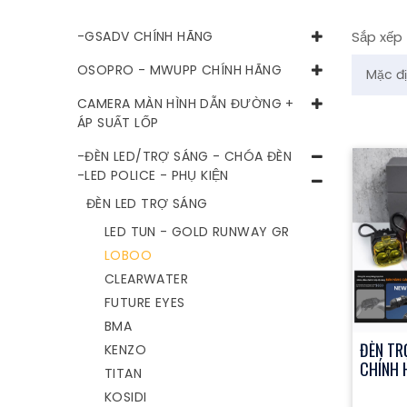
-GSADV CHÍNH HÃNG
Sắp xếp
OSOPRO - MWUPP CHÍNH HÃNG
CAMERA MÀN HÌNH DẪN ĐƯỜNG +
ÁP SUẤT LỐP
-ĐÈN LED/TRỢ SÁNG - CHÓA ĐÈN
-LED POLICE - PHỤ KIỆN
ĐÈN LED TRỢ SÁNG
LED TUN - GOLD RUNWAY GR
LOBOO
CLEARWATER
FUTURE EYES
BMA
ĐÈN TR
KENZO
CHÍNH 
TITAN
KOSIDI