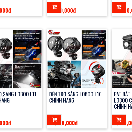
,000đ
4,990,000đ
19,500
Ợ SÁNG LOBOO L11
ĐÈN TRỢ SÁNG LOBOO L16
PAT BẮT
HÃNG
CHÍNH HÃNG
LOBOO 
CHÍNH H
,000đ
13,750,000đ
1,850,