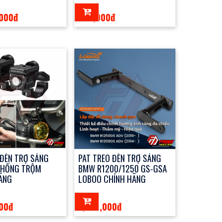
,000đ
285,000đ
 ĐÈN TRỢ SÁNG
PAT TREO ĐÈN TRỢ SÁNG
CHỐNG TRỘM
BMW R1200/1250 GS-GSA
ÃNG
LOBOO CHÍNH HÃNG
000đ
1,550,000đ