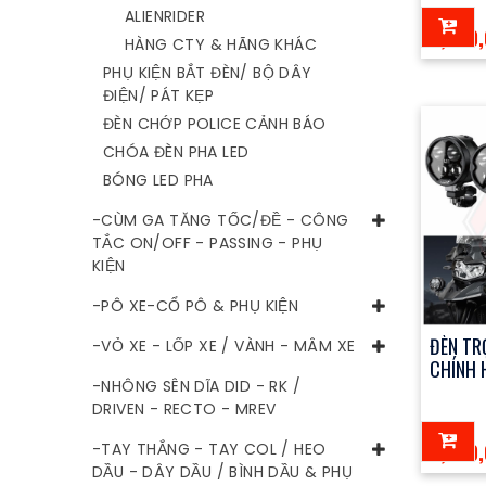
ALIENRIDER
5,500
HÀNG CTY & HÃNG KHÁC
PHỤ KIỆN BẮT ĐÈN/ BỘ DÂY
ĐIỆN/ PÁT KẸP
ĐÈN CHỚP POLICE CẢNH BÁO
CHÓA ĐÈN PHA LED
BÓNG LED PHA
-CÙM GA TĂNG TỐC/ĐỀ - CÔNG
TẮC ON/OFF - PASSING - PHỤ
KIỆN
-PÔ XE-CỔ PÔ & PHỤ KIỆN
ĐÈN TR
-VỎ XE - LỐP XE / VÀNH - MÂM XE
CHÍNH 
-NHÔNG SÊN DĨA DID - RK /
DRIVEN - RECTO - MREV
9,500
-TAY THẮNG - TAY COL / HEO
DẦU - DÂY DẦU / BÌNH DẦU & PHỤ