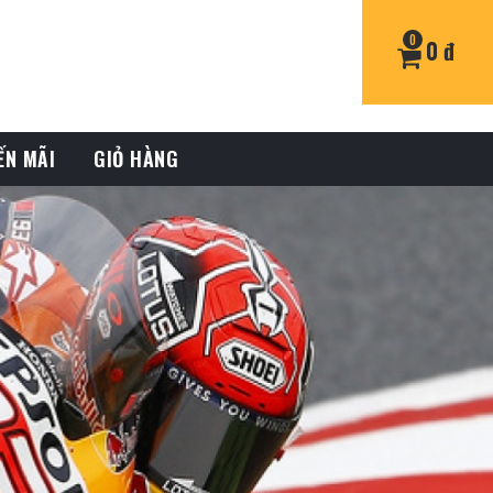
0
0 đ
ẾN MÃI
GIỎ HÀNG