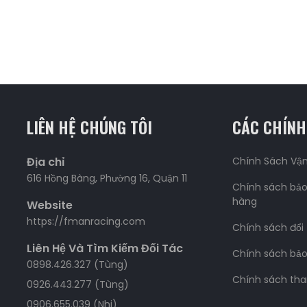
LIÊN HỆ CHÚNG TÔI
CÁC CHÍNH
Địa chỉ
Chính Sách Vậ
616 Hồng Bàng, Phường 16, Quận 11
Chính sách bảo
hàng
Website
https://fmanracing.com
Chính sách đổi
Liên Hệ Và Tìm Kiếm Đối Tác
Chính sách bả
0898.426.327 (Tùng)
Chính sách tha
0926.443.277 (Tùng)
0906.655.039 (Nhi)