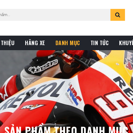
 THIỆU
HÃNG XE
DANH MỤC
TIN TỨC
KHUY
SẢN PHẨM THEO DANH MỤC