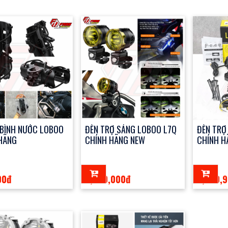
 BÌNH NƯỚC LOBOO
ĐÈN TRỢ SÁNG LOBOO L7Q
ĐÈN TRỢ
HÃNG
CHÍNH HÃNG NEW
CHÍNH H
00đ
2,999,000đ
6,999,