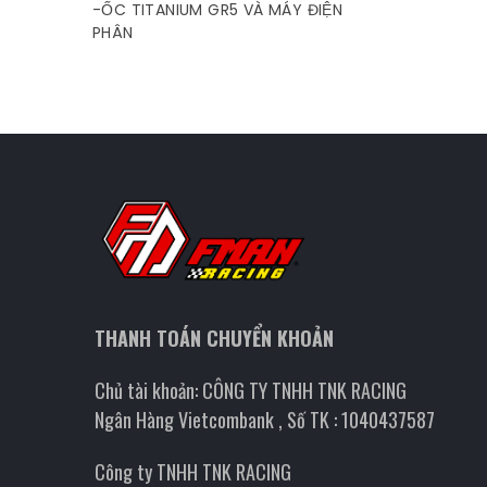
-ỐC TITANIUM GR5 VÀ MÁY ĐIỆN
PHÂN
THANH TOÁN CHUYỂN KHOẢN
Chủ tài khoản: CÔNG TY TNHH TNK RACING
Ngân Hàng Vietcombank , Số TK : 1040437587
Công ty TNHH TNK RACING