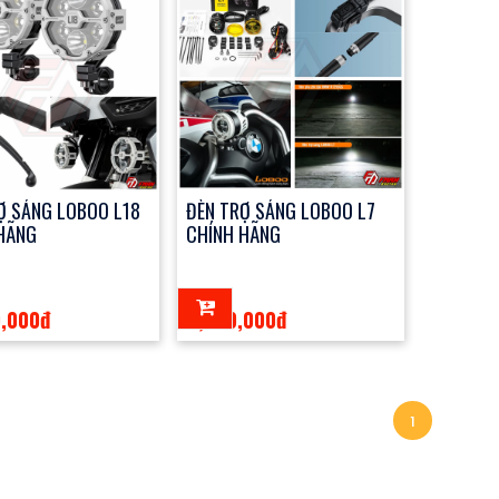
Ợ SÁNG LOBOO L18
ĐÈN TRỢ SÁNG LOBOO L7
HÃNG
CHÍNH HÃNG
9,000đ
4,999,000đ
1