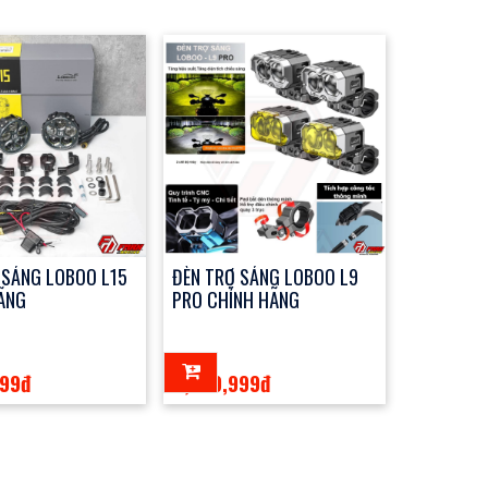
 SÁNG LOBOO L15
ĐÈN TRỢ SÁNG LOBOO L9
ÃNG
PRO CHÍNH HÃNG
999đ
4,999,999đ