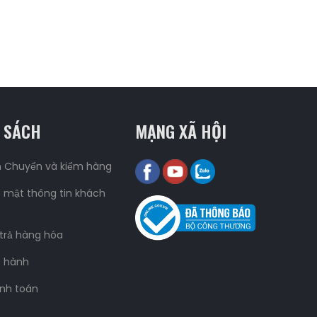
 SÁCH
MẠNG XÃ HỘI
n Chuyển và kiểm hàng
 mật thông tin khách
 trả hàng hóa
o hành
nh toán