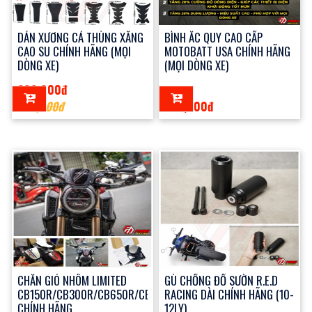
DÁN XƯƠNG CÁ THÙNG XĂNG
BÌNH ẮC QUY CAO CẤP
CAO SU CHÍNH HÃNG (MỌI
MOTOBATT USA CHÍNH HÃNG
DÒNG XE)
(MỌI DÒNG XE)
200,000đ
360,000đ
320,000đ
CHẮN GIÓ NHÔM LIMITED
GÙ CHỐNG ĐỔ SƯỜN R.E.D
CB150R/CB300R/CB650R/CB1000R
RACING DÀI CHÍNH HÃNG (10-
CHÍNH HÃNG
12LY)