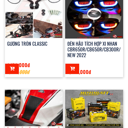
GƯƠNG TRÒN CLASSIC
ĐÈN HẬU TÍCH HỢP XI NHAN
CBR650R/CB650R/CB300R/CB1
NEW 2022
1,150,000đ
1,300,000đ
1,300,000đ