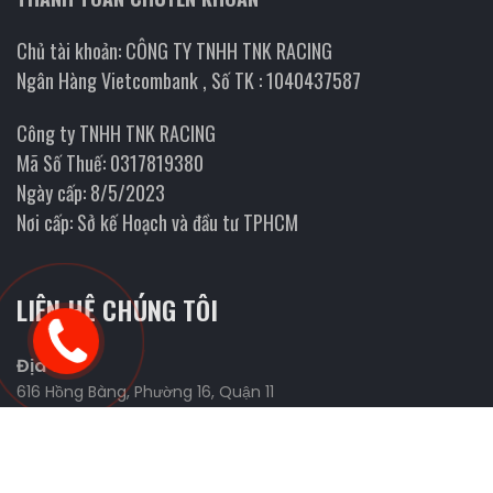
Chủ tài khoản: CÔNG TY TNHH TNK RACING
Ngân Hàng Vietcombank , Số TK : 1040437587
Công ty TNHH TNK RACING
Mã Số Thuế: 0317819380
Ngày cấp: 8/5/2023
Nơi cấp: Sở kế Hoạch và đầu tư TPHCM
LIÊN HỆ CHÚNG TÔI
Địa chỉ
616 Hồng Bàng, Phường 16, Quận 11
Website
https://fmanracing.com