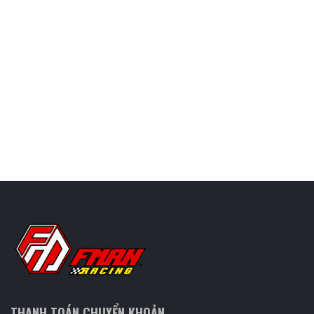
THANH TOÁN CHUYỂN KHOẢN