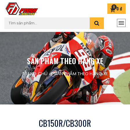
0
0 đ
SẢN PHẨM THEO HÃNG XE
TRANG CHỦ
SẢN PHẨM THEO HÃNG XE
CB150R/CB300R