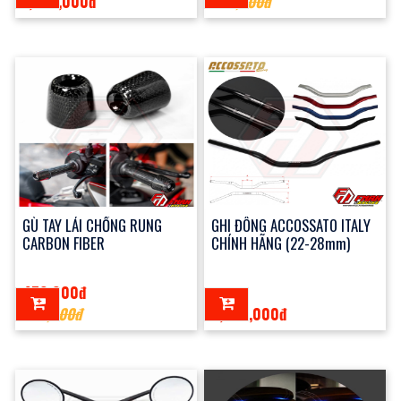
1,300,000đ
420,000đ
GÙ TAY LÁI CHỐNG RUNG
GHI ĐÔNG ACCOSSATO ITALY
CARBON FIBER
CHÍNH HÃNG (22-28mm)
470,000đ
500,000đ
2,600,000đ