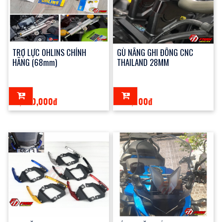
TRỢ LỰC OHLINS CHÍNH
GÙ NÂNG GHI ĐÔNG CNC
HÃNG (68mm)
THAILAND 28MM
11,000,000đ
800,000đ