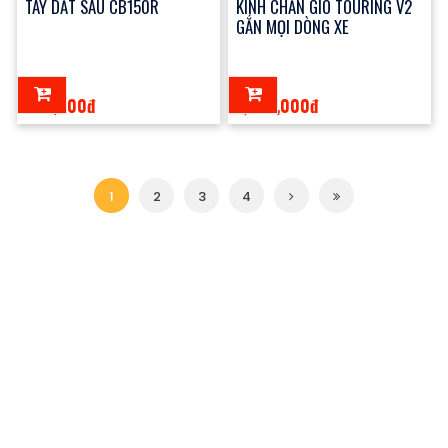
TAY DẮT SAU CB150R
KÍNH CHẮN GIÓ TOURING V2
GẮN MỌI DÒNG XE
650,000đ
1,800,000đ
1
2
3
4