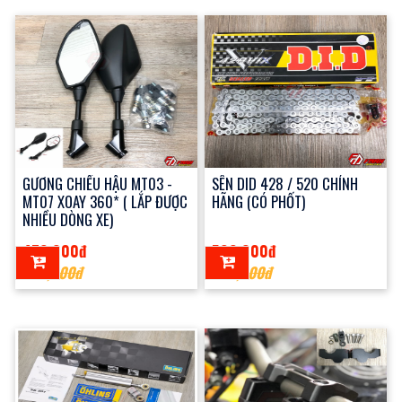
GƯƠNG CHIẾU HẬU MT03 -
SÊN DID 428 / 520 CHÍNH
MT07 XOAY 360* ( LẮP ĐƯỢC
HÃNG (CÓ PHỐT)
NHIỀU DÒNG XE)
470,000đ
500,000đ
550,000đ
600,000đ