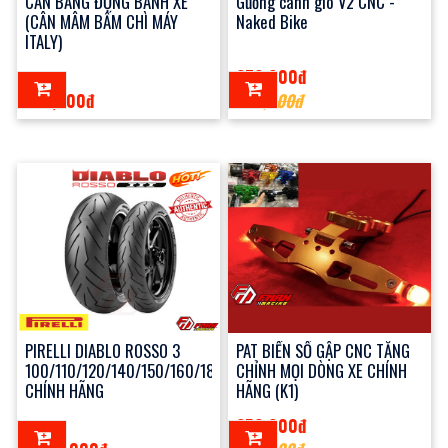
CÂN BẰNG ĐỘNG BÁNH XE
Gương cánh gió V2 CNC -
(CÂN MÂM BẤM CHÌ MÁY
Naked Bike
ITALY)
370,000đ
100,000đ
400,000đ
PIRELLI DIABLO ROSSO 3
PAT BIỂN SỐ GẬP CNC TĂNG
100/110/120/140/150/160/180/190
CHỈNH MỌI DÒNG XE CHÍNH
CHÍNH HÃNG
HÃNG (K1)
350,000đ