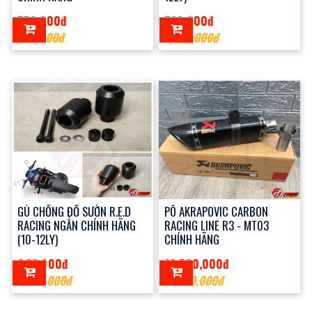
750,000đ
760,000đ
990,000đ
1,000,000đ
GÙ CHỐNG ĐỔ SƯỜN R.E.D
PÔ AKRAPOVIC CARBON
RACING NGẮN CHÍNH HÃNG
RACING LINE R3 - MT03
(10-12LY)
CHÍNH HÃNG
940,000đ
10,500,000đ
1,200,000đ
11,000,000đ