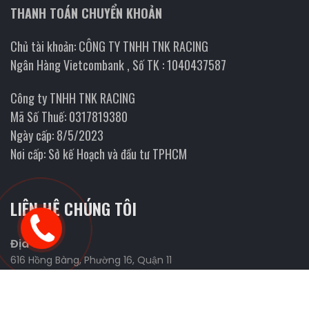
THANH TOÁN CHUYỂN KHOẢN
Chủ tài khoản: CÔNG TY TNHH TNK RACING
Ngân Hàng Vietcombank , Số TK : 1040437587
Công ty TNHH TNK RACING
Mã Số Thuế: 0317819380
Ngày cấp: 8/5/2023
Nơi cấp: Sở kế Hoạch và đầu tư TPHCM
LIÊN HỆ CHÚNG TÔI
Địa chỉ
616 Hồng Bàng, Phường 16, Quận 11
Website
https://fmanracing.com