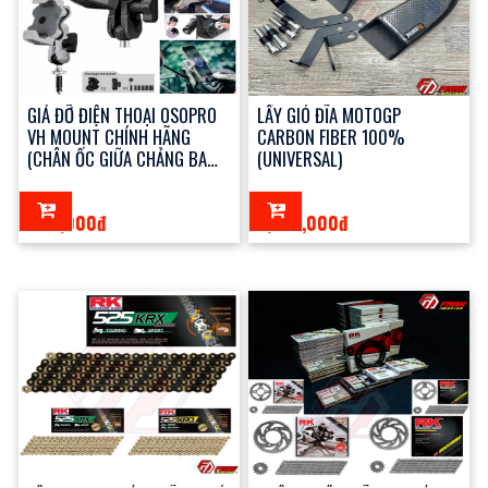
GIÁ ĐỠ ĐIỆN THOẠI OSOPRO
LẤY GIÓ ĐĨA MOTOGP
VH MOUNT CHÍNH HÃNG
CARBON FIBER 100%
(CHÂN ỐC GIỮA CHẢNG BA
(UNIVERSAL)
SPORT)
990,000đ
2,250,000đ