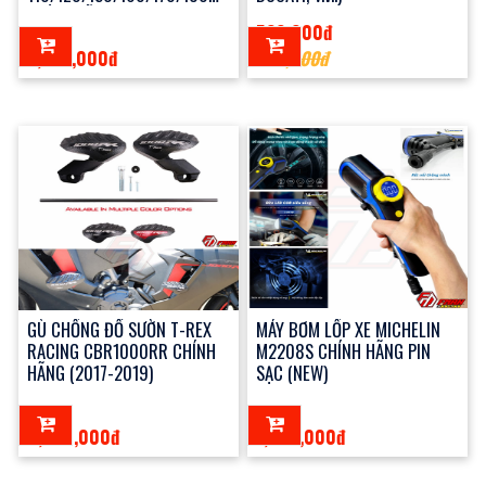
CHÍNH HÃNG
530,000đ
2,850,000đ
600,000đ
GÙ CHỐNG ĐỔ SƯỜN T-REX
MÁY BƠM LỐP XE MICHELIN
RACING CBR1000RR CHÍNH
M2208S CHÍNH HÃNG PIN
HÃNG (2017-2019)
SẠC (NEW)
4,700,000đ
1,390,000đ