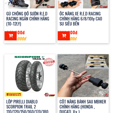
GÙ CHỐNG ĐỔ SƯỜN R.E.D
ỐC NÂNG XE R.E.D RACING
RACING NGẮN CHÍNH HÃNG
CHÍNH HÃNG 6/8/10ly CAO
(10-12LY)
SU SIÊU BỀN
940,000đ
280,000đ
1,200,000đ
400,000đ
LỐP PIRELLI DIABLO
CỐT NÂNG BÁNH SAU MBIKER
SCORPION TRAIL 2
CHÍNH HÃNG (HONDA ,
110/120/150/160/170/180
DUCATI, V.v..)