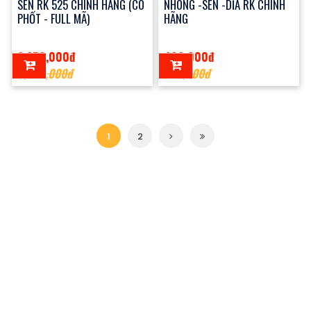
SÊN RK 525 CHÍNH HÃNG (CÓ
NHÔNG -SÊN -DĨA RK CHÍNH
PHỐT - FULL MÃ)
HÃNG
2,250,000đ
400,000đ
2,300,000đ
650,000đ
1
2