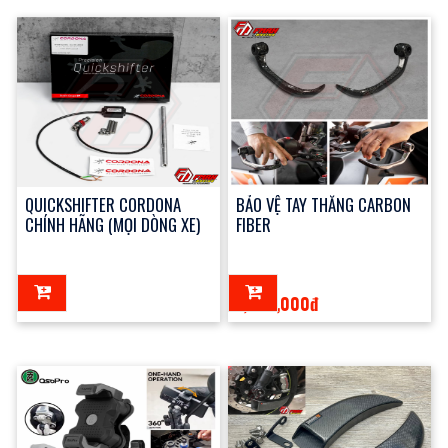
QUICKSHIFTER CORDONA
BẢO VỆ TAY THẮNG CARBON
CHÍNH HÃNG (MỌI DÒNG XE)
FIBER
0đ
1,200,000đ