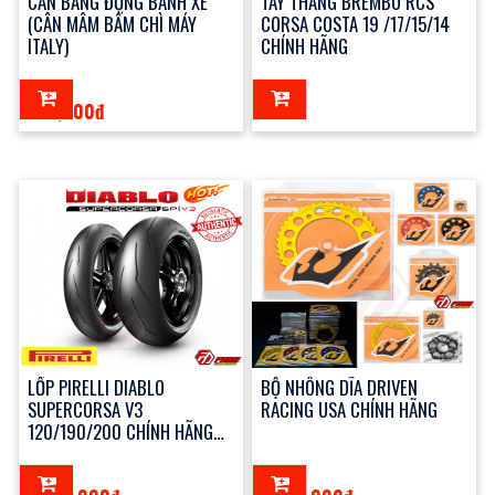
CÂN BẰNG ĐỘNG BÁNH XE
TAY THẮNG BREMBO RCS
(CÂN MÂM BẤM CHÌ MÁY
CORSA COSTA 19 /17/15/14
ITALY)
CHÍNH HÃNG
100,000đ
123đ
LỐP PIRELLI DIABLO
BỘ NHÔNG DĨA DRIVEN
SUPERCORSA V3
RACING USA CHÍNH HÃNG
120/190/200 CHÍNH HÃNG
(NEW)