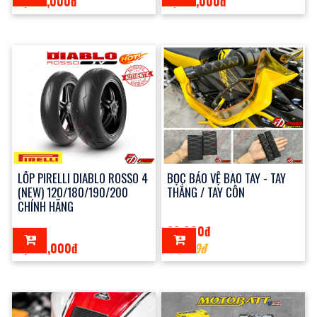
3,650,000đ
2,250,000đ
LỐP PIRELLI DIABLO ROSSO 4
BỌC BẢO VỆ BAO TAY - TAY
(NEW) 120/180/190/200
THẮNG / TAY CÔN
CHÍNH HÃNG
60,000đ
3,600,000đ
70,000đ