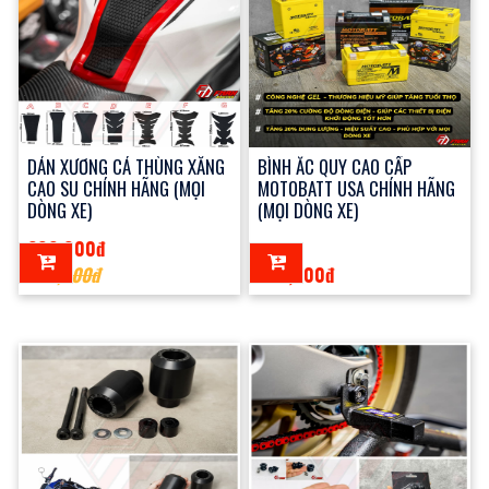
DÁN XƯƠNG CÁ THÙNG XĂNG
BÌNH ẮC QUY CAO CẤP
CAO SU CHÍNH HÃNG (MỌI
MOTOBATT USA CHÍNH HÃNG
DÒNG XE)
(MỌI DÒNG XE)
200,000đ
360,000đ
320,000đ