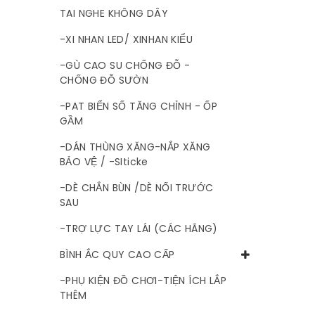
TAI NGHE KHÔNG DÂY
-XI NHAN LED/ XINHAN KIỂU
-GÙ CAO SU CHỐNG ĐỖ -
CHỐNG ĐỖ SƯỜN
-PAT BIỂN SỐ TĂNG CHỈNH - ỐP
GẦM
-DÁN THÙNG XĂNG-NẮP XĂNG
BẢO VỆ / -SIticke
-DÈ CHẮN BÙN /DÈ NỐI TRƯỚC
SAU
-TRỢ LỰC TAY LÁI (CÁC HÃNG)
BÌNH ẮC QUY CAO CẤP
-PHỤ KIỆN ĐỒ CHƠI-TIỆN ÍCH LẮP
THÊM