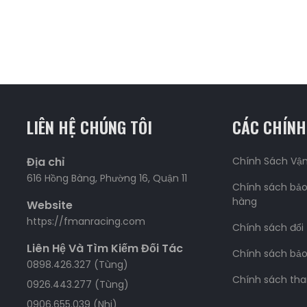
LIÊN HỆ CHÚNG TÔI
CÁC CHÍNH
Địa chỉ
Chính Sách Vậ
616 Hồng Bàng, Phường 16, Quận 11
Chính sách bảo
hàng
Website
https://fmanracing.com
Chính sách đổi
Liên Hệ Và Tìm Kiếm Đối Tác
Chính sách bả
0898.426.327 (Tùng)
Chính sách tha
0926.443.277 (Tùng)
0906.655.039 (Nhi)