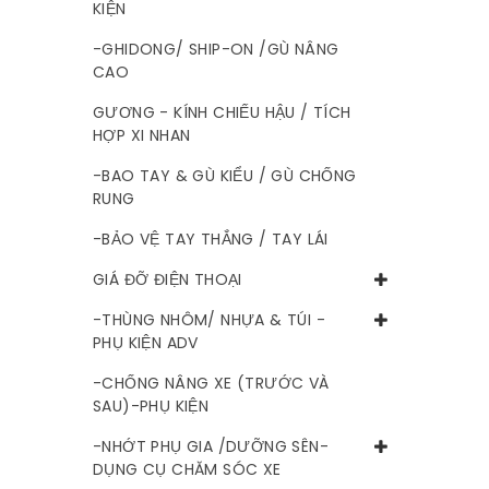
KIỆN
-GHIDONG/ SHIP-ON /GÙ NÂNG
CAO
GƯƠNG - KÍNH CHIẾU HẬU / TÍCH
HỢP XI NHAN
-BAO TAY & GÙ KIỂU / GÙ CHỐNG
RUNG
-BẢO VỆ TAY THẮNG / TAY LÁI
GIÁ ĐỠ ĐIỆN THOẠI
-THÙNG NHÔM/ NHỰA & TÚI -
PHỤ KIỆN ADV
-CHỐNG NÂNG XE (TRƯỚC VÀ
SAU)-PHỤ KIỆN
-NHỚT PHỤ GIA /DƯỠNG SÊN-
DỤNG CỤ CHĂM SÓC XE