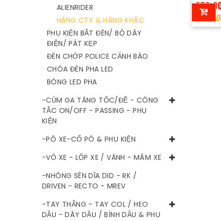
350,0
ALIENRIDER
900,00
HÀNG CTY & HÃNG KHÁC
PHỤ KIỆN BẮT ĐÈN/ BỘ DÂY
ĐIỆN/ PÁT KẸP
ĐÈN CHỚP POLICE CẢNH BÁO
CHÓA ĐÈN PHA LED
BÓNG LED PHA
-CÙM GA TĂNG TỐC/ĐỀ - CÔNG
TẮC ON/OFF - PASSING - PHỤ
KIỆN
-PÔ XE-CỔ PÔ & PHỤ KIỆN
-VỎ XE - LỐP XE / VÀNH - MÂM XE
-NHÔNG SÊN DĨA DID - RK /
DRIVEN - RECTO - MREV
-TAY THẮNG - TAY COL / HEO
DẦU - DÂY DẦU / BÌNH DẦU & PHỤ