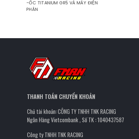
-ỐC TITANIUM GR5 VÀ MÁY ĐIỆN
PHÂN
THANH TOÁN CHUYỂN KHOẢN
Chủ tài khoản: CÔNG TY TNHH TNK RACING
Ngân Hàng Vietcombank , Số TK : 1040437587
Công ty TNHH TNK RACING