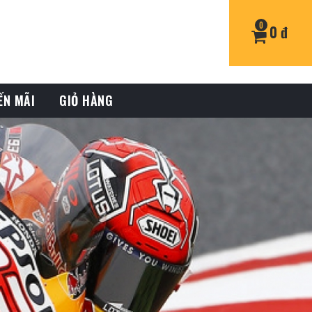
0
0 đ
ẾN MÃI
GIỎ HÀNG