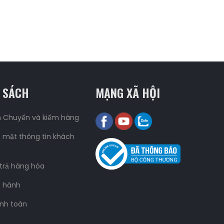
 SÁCH
MẠNG XÃ HỘI
n Chuyển và kiểm hàng
 mật thông tin khách
 trả hàng hóa
o hành
nh toán