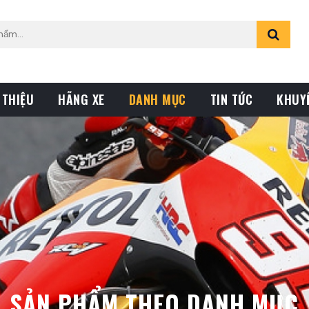
 THIỆU
HÃNG XE
DANH MỤC
TIN TỨC
KHUY
SẢN PHẨM THEO DANH MỤC