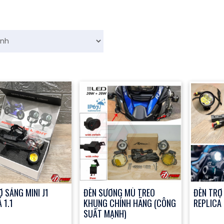
 SÁNG MINI J1
ĐÈN SƯƠNG MÙ TREO
ĐÈN TRỢ
 1.1
KHUNG CHÍNH HÃNG (CÔNG
REPLICA 
SUẤT MẠNH)