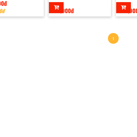
00đ
600,000đ
450,00
0đ
1