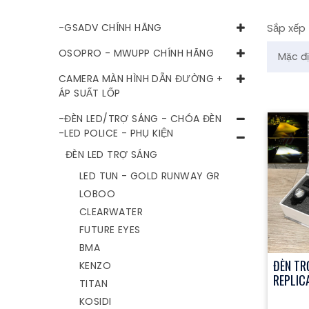
-GSADV CHÍNH HÃNG
Sắp xếp
OSOPRO - MWUPP CHÍNH HÃNG
CAMERA MÀN HÌNH DẪN ĐƯỜNG +
ÁP SUẤT LỐP
-ĐÈN LED/TRỢ SÁNG - CHÓA ĐÈN
-LED POLICE - PHỤ KIỆN
ĐÈN LED TRỢ SÁNG
LED TUN - GOLD RUNWAY GR
LOBOO
CLEARWATER
FUTURE EYES
BMA
ĐÈN TRỢ
KENZO
REPLICA
TITAN
KOSIDI