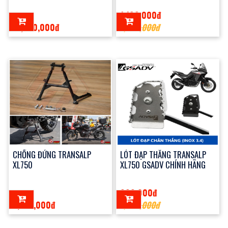
1,100,000đ
18,500,000đ
1,300,000đ
CHỐNG ĐỨNG TRANSALP
LÓT ĐẠP THẮNG TRANSALP
XL750
XL750 GSADV CHÍNH HÃNG
990,000đ
2,350,000đ
1,200,000đ