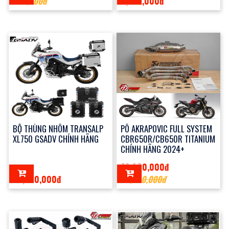
550,000đ
4,850,000đ
BỘ THÙNG NHÔM TRANSALP
PÔ AKRAPOVIC FULL SYSTEM
XL750 GSADV CHÍNH HÃNG
CBR650R/CB650R TITANIUM
CHÍNH HÃNG 2024+
28,990,000đ
24,700,000đ
30,900,000đ