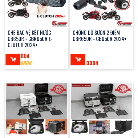
CHE BẢO VỆ KÉT NƯỚC
CHỐNG ĐỔ SƯỜN 2 ĐIỂM
CB650R - CBR650R E-
CBR650R - CB650R 2024+
CLUTCH 2024+
850,000đ
1,100,000đ
1,200,000đ