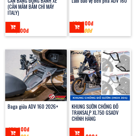
CÂN BẰNG ĐỘNG BÁNH XE
Lưới bảo vệ đèn pha ADV 160
(CÂN MÂM BẤM CHÌ MÁY
ITALY)
450,000đ
100,000đ
500,000đ
Baga giữa ADV 160 2026+
KHUNG SƯỜN CHỐNG ĐỔ
TRANSALP XL750 GSADV
CHÍNH HÃNG
450,000đ