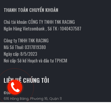
THANH TOÁN CHUYỂN KHOẢN
Chủ tài khoản: CÔNG TY TNHH TNK RACING
Ngân Hàng Vietcombank , Số TK : 1040437587
Công ty TNHH TNK RACING
Mã Số Thuế: 0317819380
Ngày cấp: 8/5/2023
Nơi cấp: Sở kế Hoạch và đầu tư TPHCM
LIÊN HỆ CHÚNG TÔI
Địa chỉ
616 Hồng Bàng, Phường 16, Quận 11
Website