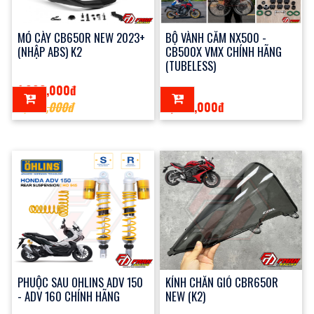
MỎ CÀY CB650R NEW 2023+
BỘ VÀNH CĂM NX500 -
(NHẬP ABS) K2
CB500X VMX CHÍNH HÃNG
(TUBELESS)
1,990,000đ
2,500,000đ
1,000,000đ
PHUỘC SAU OHLINS ADV 150
KÍNH CHẮN GIÓ CBR650R
- ADV 160 CHÍNH HÃNG
NEW (K2)