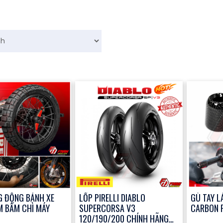
G ĐỘNG BÁNH XE
LỐP PIRELLI DIABLO
GÙ TAY L
M BẤM CHÌ MÁY
SUPERCORSA V3
CARBON F
120/190/200 CHÍNH HÃNG