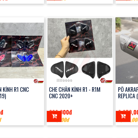
 KÍNH R1 CNC
CHE CHÂN KÍNH R1 - R1M
PÔ AKRAP
19)
CNC 2020+
REPLICA 
0đ
600,000đ
2,950,0
đ
700,000đ
3,300,00