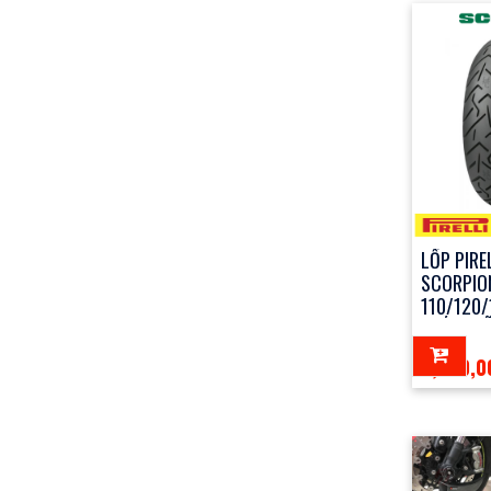
LỐP PIRE
SCORPION
110/120/
CHÍNH H
2,850,0