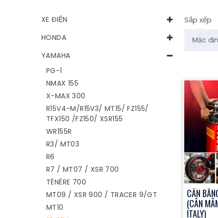
XE ĐIỆN
Sắp xếp
HONDA
YAMAHA
PG-1
NMAX 155
X-MAX 300
R15V4-M/R15V3/ MT15/ FZ155/
TFX150 /FZ150/ XSR155
WR155R
R3/ MT03
R6
R7 / MT07 / XSR 700
TÉNÉRE 700
CÂN BẰN
MT09 / XSR 900 / TRACER 9/GT
(CÂN MÂ
MT10
ITALY)