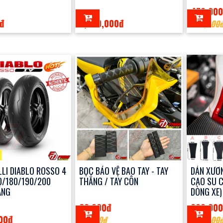
(NEW)
470,00
đ
3,650,000đ
500,000
LLI DIABLO ROSSO 4
BỌC BẢO VỆ BAO TAY - TAY
DÁN XƯƠ
0/180/190/200
THẮNG / TAY CÔN
CAO SU C
ÃNG
DÒNG XE)
60,000đ
200,00
00đ
70,000đ
360,000