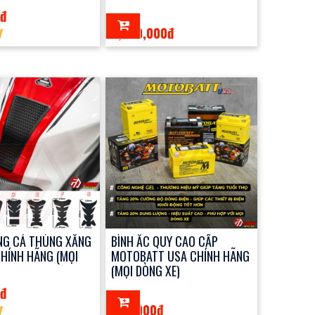
0đ
2,250,000đ
đ
NG CÁ THÙNG XĂNG
BÌNH ẮC QUY CAO CẤP
HÍNH HÃNG (MỌI
MOTOBATT USA CHÍNH HÃNG
(MỌI DÒNG XE)
0đ
320,000đ
đ