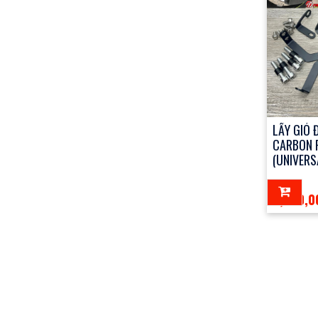
LẤY GIÓ 
CARBON 
(UNIVERS
2,250,0