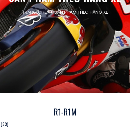
TRANG CHỦ
SẢN PHẨM THEO HÃNG XE
R1-R1M
(33)