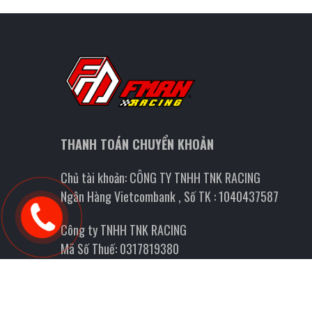
THANH TOÁN CHUYỂN KHOẢN
Chủ tài khoản: CÔNG TY TNHH TNK RACING
Ngân Hàng Vietcombank , Số TK : 1040437587
Công ty TNHH TNK RACING
Mã Số Thuế: 0317819380
Ngày cấp: 8/5/2023
Nơi cấp: Sở kế Hoạch và đầu tư TPHCM