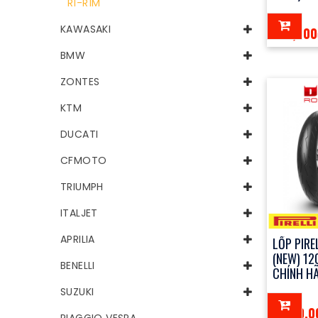
R1-R1M
KAWASAKI
100,000
BMW
ZONTES
KTM
DUCATI
CFMOTO
TRIUMPH
ITALJET
APRILIA
LỐP PIRE
(NEW) 12
BENELLI
CHÍNH H
SUZUKI
3,600,0