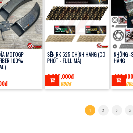
ĐĨA MOTOGP
SÊN RK 525 CHÍNH HÃNG (CÓ
NHÔNG -S
FIBER 100%
PHỐT - FULL MÃ)
HÃNG
AL)
2,250,000đ
400,00
00đ
2,300,000đ
650,000
1
2