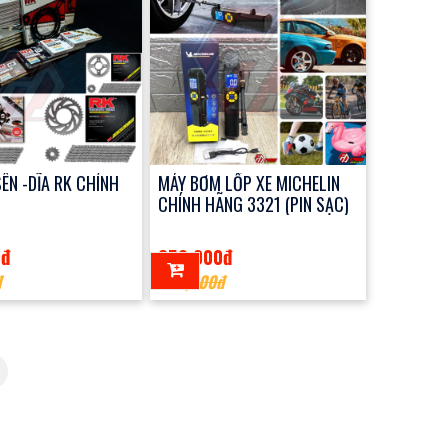
ÊN -DĨA RK CHÍNH
MÁY BƠM LỐP XE MICHELIN
CHÍNH HÃNG 3321 (PIN SẠC)
0đ
850,000đ
đ
990,000đ