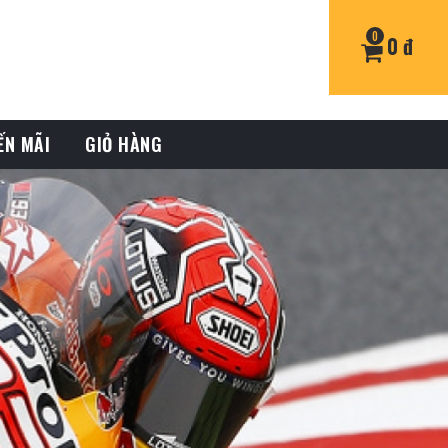
0
0 đ
ẾN MÃI
GIỎ HÀNG