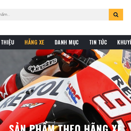
 THIỆU
HÃNG XE
DANH MỤC
TIN TỨC
KHUY
SẢN PHẨM THEO HÃNG XE