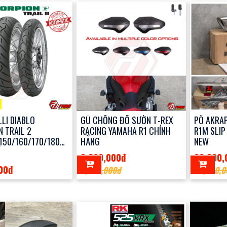
LLI DIABLO
GÙ CHỐNG ĐỔ SƯỜN T-REX
PÔ AKRAP
 TRAIL 2
RACING YAMAHA R1 CHÍNH
R1M SLIP
150/160/170/180
HÃNG
NEW
ÃNG
3,600,000đ
23,800,
00đ
4,300,000đ
25,000,0