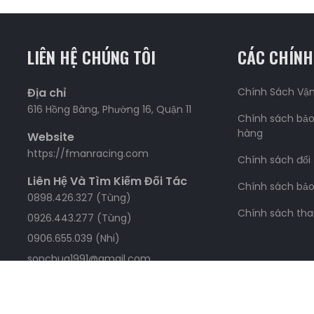
LIÊN HỆ CHÚNG TÔI
CÁC CHÍNH
Địa chỉ
Chính Sách Vậ
616 Hồng Bàng, Phường 16, Quận 11
Chính sách bảo
hàng
Website
https://fmanracing.com
Chính sách đổi
Liên Hệ Và Tìm Kiếm Đối Tác
Chính sách bả
0898.426.327 (Tùng)
Chính sách tha
0926.443.277 (Tùng)
0906.655.039 (Nhi)
sonchua1991@gmail.com