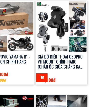
OVIC YAMAHA R1 -
GIÁ ĐỠ ĐIỆN THOẠI OSOPRO
 ON CHÍNH HÃNG
VH MOUNT CHÍNH HÃNG
(CHÂN ỐC GIỮA CHẢNG BA
SPORT)
000đ
990,000đ
00đ