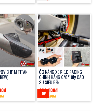
OVIC R1M TITAN
ỐC NÂNG XE R.E.D RACING
(NEW)
CHÍNH HÃNG 6/8/10ly CAO
SU SIÊU BỀN
00đ
280,000đ
0đ
400,000đ