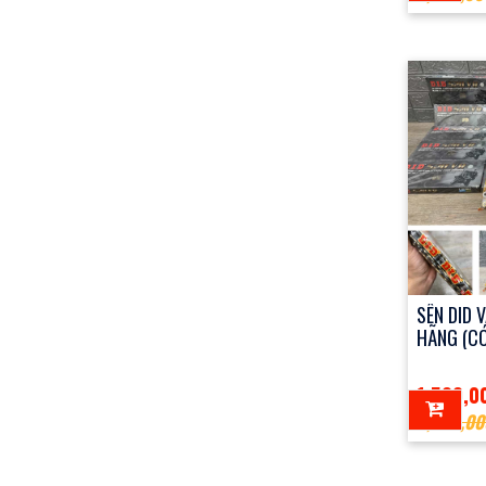
SÊN DID 
HÃNG (CÓ
1,500,0
2,000,00