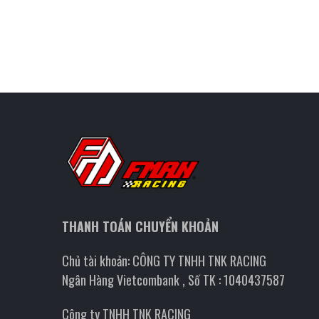
THANH TOÁN CHUYỂN KHOẢN
Chủ tài khoản: CÔNG TY TNHH TNK RACING
Ngân Hàng Vietcombank , Số TK : 1040437587
Công ty TNHH TNK RACING