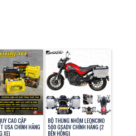
QUY CAO CẤP
BỘ THÙNG NHÔM LEONCINO
T USA CHÍNH HÃNG
500 GSADV CHÍNH HÃNG (2
G XE)
BÊN HÔNG)