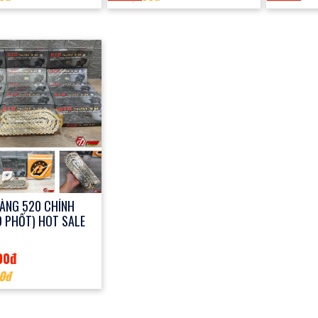
VÀNG 520 CHÍNH
 PHỐT) HOT SALE
00đ
0đ