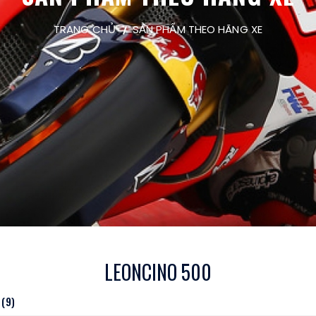
TRANG CHỦ
SẢN PHẨM THEO HÃNG XE
LEONCINO 500
(9)