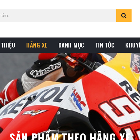
 THIỆU
HÃNG XE
DANH MỤC
TIN TỨC
KHUY
SẢN PHẨM THEO HÃNG XE