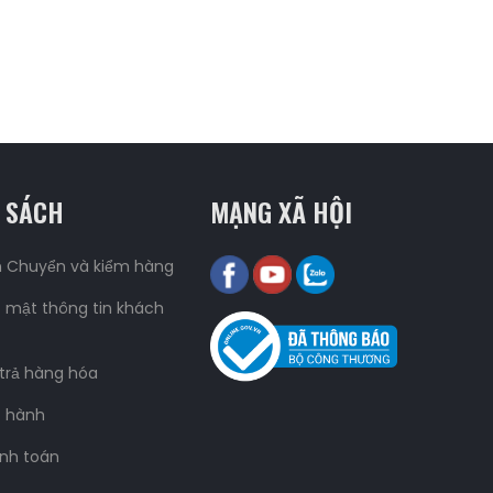
 SÁCH
MẠNG XÃ HỘI
n Chuyển và kiểm hàng
 mật thông tin khách
 trả hàng hóa
o hành
nh toán