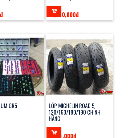
0đ
13,000,000đ
IUM GR5
LỐP MICHELIN ROAD 5
120/160/180/190 CHÍNH
HÃNG
3,300,000đ