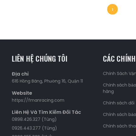
1
LIÊN HỆ CHÚNG TÔI
CÁC CHÍNH
Địa chỉ
Chính Sách Vậ
616 Hồng Bàng, Phường 16, Quận 11
Chính sách bảo
hàng
Website
https://fmanracing.com
Chính sách đổi
Liên Hệ Và Tìm Kiếm Đối Tác
Chính sách bả
0898.426.327 (Tùng)
Chính sách tha
0926.443.277 (Tùng)