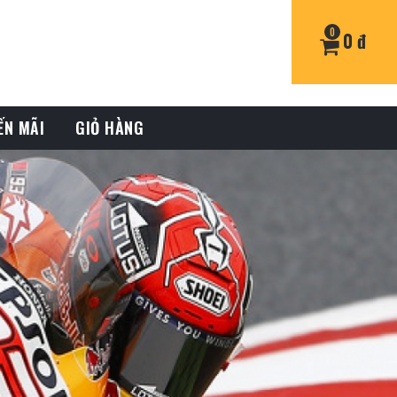
0
0 đ
ẾN MÃI
GIỎ HÀNG