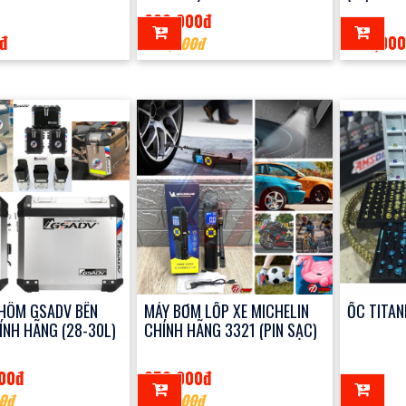
200,000đ
đ
320,00
360,000đ
HÔM GSADV BÊN
MÁY BƠM LỐP XE MICHELIN
ỐC TITAN
NH HÃNG (28-30L)
CHÍNH HÃNG 3321 (PIN SẠC)
00đ
850,000đ
0đ
0đ
990,000đ