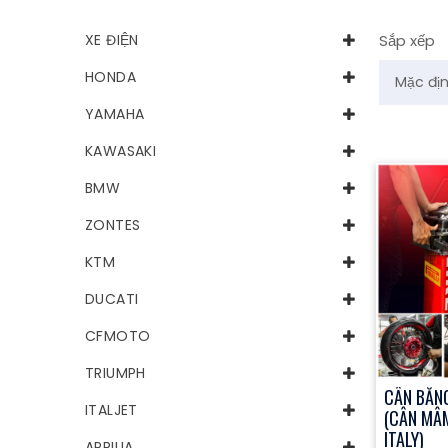
XE ĐIỆN
Sắp xếp
HONDA
YAMAHA
KAWASAKI
BMW
ZONTES
KTM
DUCATI
CFMOTO
TRIUMPH
CÂN BẰN
ITALJET
(CÂN MÂ
ITALY)
APRILIA