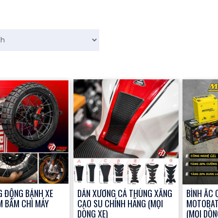
G ĐỘNG BÁNH XE
DÁN XƯƠNG CÁ THÙNG XĂNG
BÌNH ẮC 
M BẤM CHÌ MÁY
CAO SU CHÍNH HÃNG (MỌI
MOTOBAT
DÒNG XE)
(MỌI DÒN