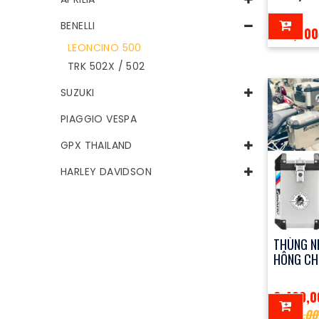
BENELLI
100,000
LEONCINO 500
TRK 502X / 502
SUZUKI
PIAGGIO VESPA
GPX THAILAND
HARLEY DAVIDSON
THÙNG N
HÔNG CHÍ
6,400,0
5,800,00