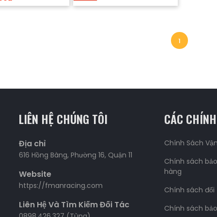
1
LIÊN HỆ CHÚNG TÔI
CÁC CHÍNH
Địa chỉ
Chính Sách Vậ
616 Hồng Bàng, Phường 16, Quận 11
Chính sách bảo
hàng
Website
https://fmanracing.com
Chính sách đổi
Liên Hệ Và Tìm Kiếm Đối Tác
Chính sách bả
0898.426.327 (Tùng)