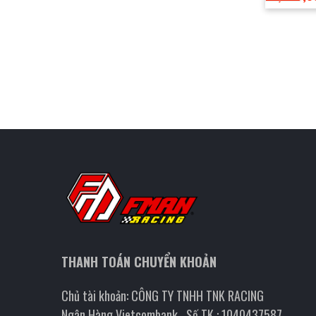
THANH TOÁN CHUYỂN KHOẢN
Chủ tài khoản: CÔNG TY TNHH TNK RACING
Ngân Hàng Vietcombank , Số TK : 1040437587