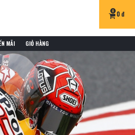
0
0 đ
ẾN MÃI
GIỎ HÀNG