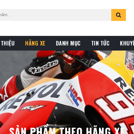
 THIỆU
HÃNG XE
DANH MỤC
TIN TỨC
KHUY
SẢN PHẨM THEO HÃNG XE