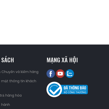
 SÁCH
MẠNG XÃ HỘI
n Chuyển và kiểm hàng
 mật thông tin khách
 trả hàng hóa
o hành