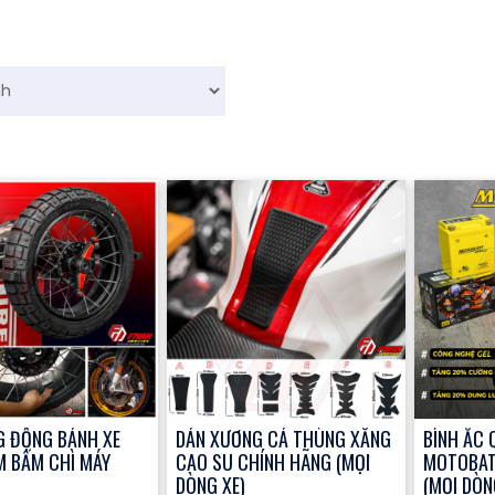
G ĐỘNG BÁNH XE
DÁN XƯƠNG CÁ THÙNG XĂNG
BÌNH ẮC 
M BẤM CHÌ MÁY
CAO SU CHÍNH HÃNG (MỌI
MOTOBAT
DÒNG XE)
(MỌI DÒN