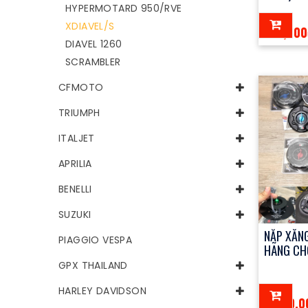
HYPERMOTARD 950/RVE
XDIAVEL/S
100,000
DIAVEL 1260
SCRAMBLER
CFMOTO
TRIUMPH
ITALJET
APRILIA
BENELLI
SUZUKI
NẮP XĂNG
PIAGGIO VESPA
HÃNG CH
GPX THAILAND
HARLEY DAVIDSON
3,200,0