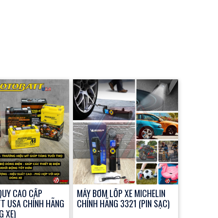
QUY CAO CẤP
MÁY BƠM LỐP XE MICHELIN
T USA CHÍNH HÃNG
CHÍNH HÃNG 3321 (PIN SẠC)
G XE)