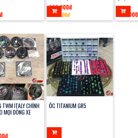
200,000đ
đ
320,00
360,000đ
 TWM ITALY CHÍNH
ỐC TITANIUM GR5
O MỌI DÒNG XE
00đ
0đ