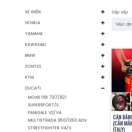
XE ĐIỆN
Sắp xếp
HONDA
YAMAHA
KAWASAKI
BMW
ZONTES
KTM
DUCATI
MONSTER 797/821
SUPERSPORT/S
PANIGALE V2/V4
CÂN BẰN
MULTISTRADA 950/1260 ADV
(CÂN MÂ
STREETFIGHTER V4/S
ITALY)