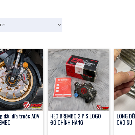
g dầu đĩa trước ADV
HEO BREMBO 2 PIS LOGO
LÔNG ĐỀ
EMBO
ĐỎ CHÍNH HÃNG
CAO SU