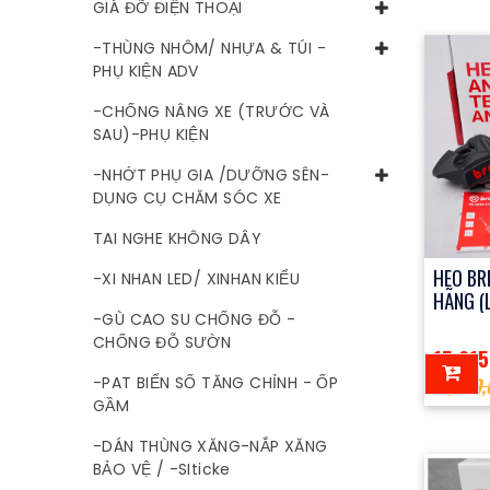
GIÁ ĐỠ ĐIỆN THOẠI
-THÙNG NHÔM/ NHỰA & TÚI -
PHỤ KIỆN ADV
-CHỐNG NÂNG XE (TRƯỚC VÀ
SAU)-PHỤ KIỆN
-NHỚT PHỤ GIA /DƯỠNG SÊN-
DỤNG CỤ CHĂM SÓC XE
TAI NGHE KHÔNG DÂY
HEO BR
-XI NHAN LED/ XINHAN KIỂU
HÃNG (
-GÙ CAO SU CHỐNG ĐỖ -
CHỐNG ĐỖ SƯỜN
15,215
17,500
-PAT BIỂN SỐ TĂNG CHỈNH - ỐP
GẦM
-DÁN THÙNG XĂNG-NẮP XĂNG
BẢO VỆ / -SIticke