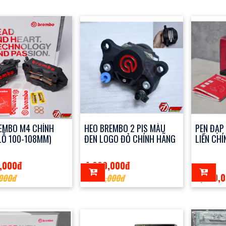
EMBO M4 CHÍNH
HEO BREMBO 2 PIS MÀU
PEN ĐẠP
LỖ 100-108MM)
ĐEN LOGO ĐỎ CHÍNH HÃNG
LIỀN CH
,000đ
4,000,000đ
2,950,
,000đ
4,300,000đ