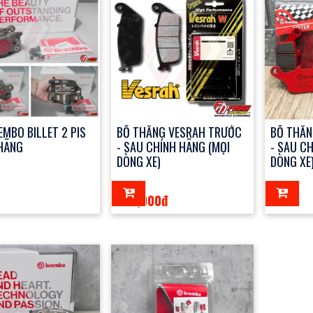
EMBO BILLET 2 PIS
BỐ THẮNG VESRAH TRƯỚC
BỐ THẮN
HÃNG
- SAU CHÍNH HÃNG (MỌI
- SAU C
DÒNG XE)
DÒNG XE
790,000đ
123đ