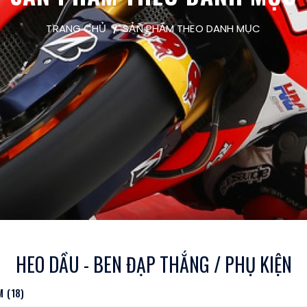
TRANG CHỦ
SẢN PHẨM THEO DANH MỤC
HEO DẦU - BEN ĐẠP THẮNG / PHỤ KIỆN
 (18)