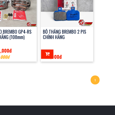
O BREMBO GP4-RS
BỐ THẮNG BREMBO 2 PIS
HÃNG (108mm)
CHÍNH HÃNG
0,000đ
790,000đ
,000đ
1