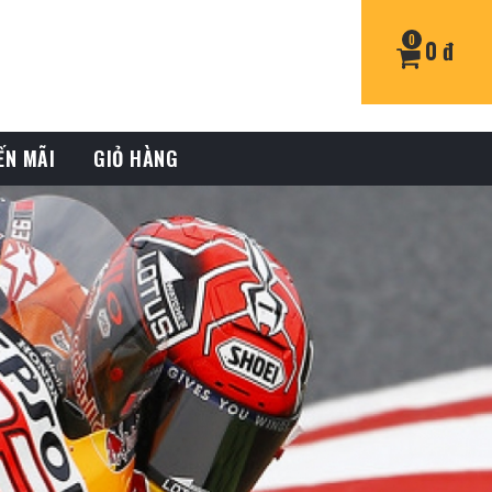
0
0 đ
ẾN MÃI
GIỎ HÀNG