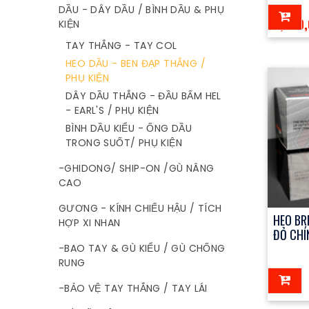
DẦU - DÂY DẦU / BÌNH DẦU & PHỤ
2,000
KIỆN
TAY THẮNG - TAY COL
HEO DẦU - BEN ĐẠP THẮNG /
PHỤ KIỆN
DÂY DẦU THẮNG - ĐẦU BẤM HEL
- EARL'S / PHỤ KIỆN
BÌNH DẦU KIỂU - ỐNG DẦU
TRONG SUỐT/ PHỤ KIỆN
-GHIDONG/ SHIP-ON /GÙ NÂNG
CAO
GƯƠNG - KÍNH CHIẾU HẬU / TÍCH
HEO BR
HỢP XI NHAN
ĐỎ CHÍ
-BAO TAY & GÙ KIỂU / GÙ CHỐNG
RUNG
123đ
-BẢO VỆ TAY THẮNG / TAY LÁI