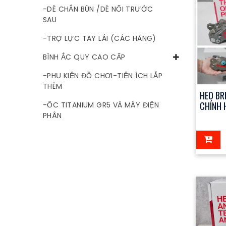
-DÈ CHẮN BÙN /DÈ NỐI TRƯỚC
SAU
-TRỢ LỰC TAY LÁI (CÁC HÃNG)
BÌNH ẮC QUY CAO CẤP
-PHỤ KIỆN ĐỒ CHƠI-TIỆN ÍCH LẮP
THÊM
HEO BR
CHÍNH 
-ỐC TITANIUM GR5 VÀ MÁY ĐIỆN
PHÂN
123đ