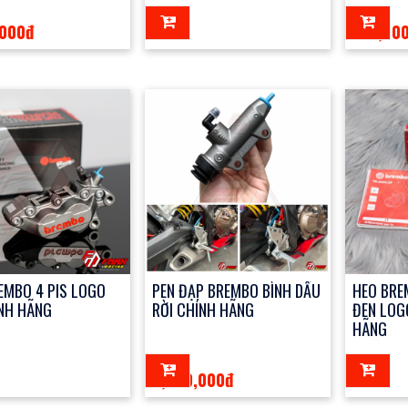
,000đ
123đ
100,00
EMBO 4 PIS LOGO
PEN ĐẠP BREMBO BÌNH DẦU
HEO BRE
NH HÃNG
RỜI CHÍNH HÃNG
ĐEN LOG
HÃNG
2,500,000đ
123đ