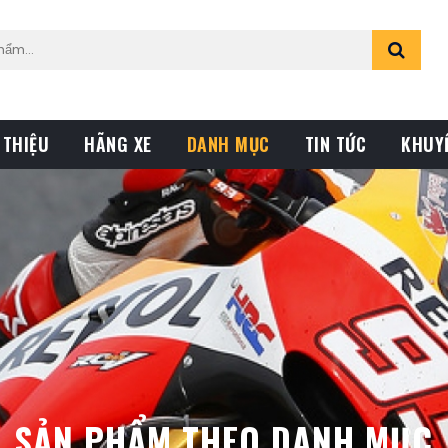
 THIỆU
HÃNG XE
DANH MỤC
TIN TỨC
KHUY
SẢN PHẨM THEO DANH MỤC