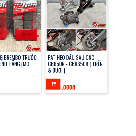
G BREMBO TRƯỚC
PAT HEO DẦU SAU CNC
HÍNH HÃNG (MỌI
CB650R - CBR650R ( TRÊN
)
& DƯỚI )
2,950,000đ