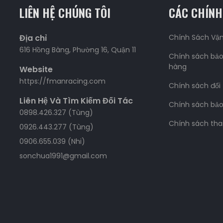
LIÊN HỆ CHÚNG TÔI
CÁC CHÍNH
Địa chỉ
Chính Sách Vậ
616 Hồng Bàng, Phường 16, Quận 11
Chính sách bảo
hàng
Website
https://fmanracing.com
Chính sách đổi
Liên Hệ Và Tìm Kiếm Đối Tác
Chính sách bả
0898.426.327 (Tùng)
Chính sách tha
0926.443.277 (Tùng)
0906.655.039 (Nhi)
sonchua1991@gmail.com