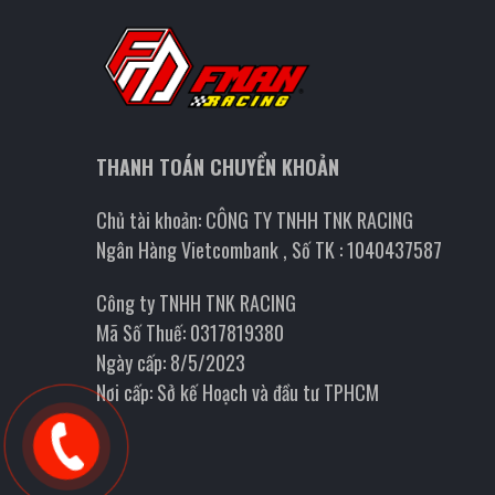
THANH TOÁN CHUYỂN KHOẢN
Chủ tài khoản: CÔNG TY TNHH TNK RACING
Ngân Hàng Vietcombank , Số TK : 1040437587
Công ty TNHH TNK RACING
Mã Số Thuế: 0317819380
Ngày cấp: 8/5/2023
Nơi cấp: Sở kế Hoạch và đầu tư TPHCM