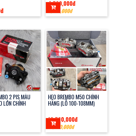
4,500,000đ
0đ
6,000,000đ
MBO 2 PIS MÀU
HEO BREMBO M50 CHÍNH
O LỚN CHÍNH
HÃNG (LỖ 100-108MM)
18,500,000đ
21,500,000đ