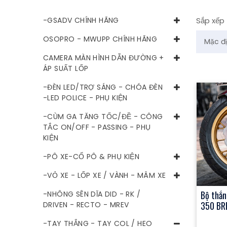
-GSADV CHÍNH HÃNG
Sắp xếp
OSOPRO - MWUPP CHÍNH HÃNG
CAMERA MÀN HÌNH DẪN ĐƯỜNG +
ÁP SUẤT LỐP
-ĐÈN LED/TRỢ SÁNG - CHÓA ĐÈN
-LED POLICE - PHỤ KIỆN
-CÙM GA TĂNG TỐC/ĐỀ - CÔNG
TẮC ON/OFF - PASSING - PHỤ
KIỆN
-PÔ XE-CỔ PÔ & PHỤ KIỆN
-VỎ XE - LỐP XE / VÀNH - MÂM XE
Bộ thắn
-NHÔNG SÊN DĨA DID - RK /
350 BR
DRIVEN - RECTO - MREV
-TAY THẮNG - TAY COL / HEO