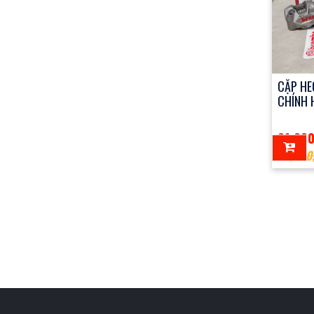
CẶP HE
CHÍNH 
21,20
22,500