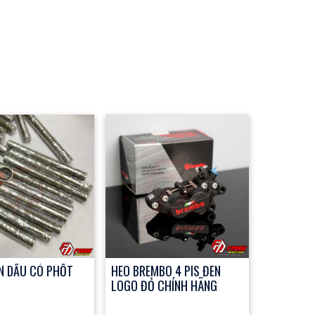
N DẦU CÓ PHỐT
HEO BREMBO 4 PIS ĐEN
LOGO ĐỎ CHÍNH HÃNG