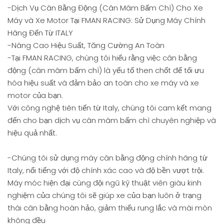
-Dịch Vụ Cân Bằng Động (Cân Mâm Bấm Chì) Cho Xe
Máy và Xe Motor Tại FMAN RACING: Sử Dụng Máy Chính
Hãng Đến Từ ITALY
-Nâng Cao Hiệu Suất, Tăng Cường An Toàn
-Tại FMAN RACING, chúng tôi hiểu rằng việc cân bằng
động (cân mâm bấm chì) là yếu tố then chốt để tối ưu
hóa hiệu suất và đảm bảo an toàn cho xe máy và xe
motor của bạn.
Với công nghệ tiên tiến từ Italy, chúng tôi cam kết mang
đến cho bạn dịch vụ cân mâm bấm chì chuyên nghiệp và
hiệu quả nhất.
-Chúng tôi sử dụng máy cân bằng động chính hãng từ
Italy, nổi tiếng với độ chính xác cao và độ bền vượt trội.
Máy móc hiện đại cùng đội ngũ kỹ thuật viên giàu kinh
nghiệm của chúng tôi sẽ giúp xe của bạn luôn ở trạng
thái cân bằng hoàn hảo, giảm thiểu rung lắc và mài mòn
không đều