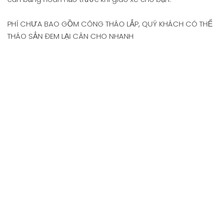
PHÍ CHƯA BAO GỒM CÔNG THÁO LẮP, QUÝ KHÁCH CÓ THỂ
THÁO SẲN ĐEM LẠI CÂN CHO NHANH