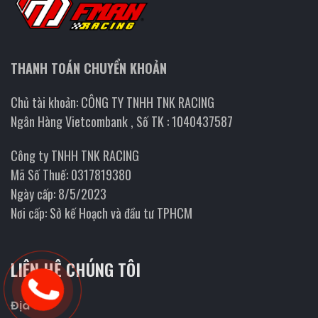
THANH TOÁN CHUYỂN KHOẢN
Chủ tài khoản: CÔNG TY TNHH TNK RACING
Ngân Hàng Vietcombank , Số TK : 1040437587
Công ty TNHH TNK RACING
Mã Số Thuế: 0317819380
Ngày cấp: 8/5/2023
Nơi cấp: Sở kế Hoạch và đầu tư TPHCM
LIÊN HỆ CHÚNG TÔI
Địa chỉ