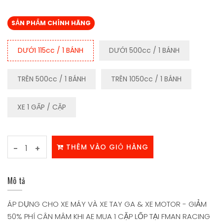
SẢN PHẨM CHÍNH HÃNG
DƯỚI 115cc / 1 BÁNH
DƯỚI 500cc / 1 BÁNH
TRÊN 500cc / 1 BÁNH
TRÊN 1050cc / 1 BÁNH
XE 1 GẤP / CẶP
THÊM VÀO GIỎ HÀNG
-
+
Mô tả
ÁP DỤNG CHO XE MÁY VÀ XE TAY GA & XE MOTOR - GIẢM
50% PHÍ CÂN MÂM KHI AE MUA 1 CẶP LỐP TẠI FMAN RACING