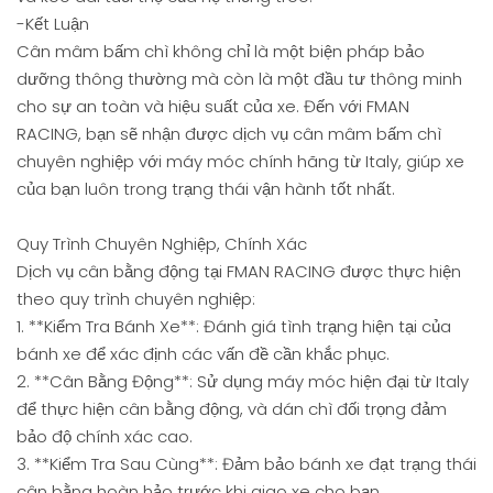
-Kết Luận
Cân mâm bấm chì không chỉ là một biện pháp bảo
dưỡng thông thường mà còn là một đầu tư thông minh
cho sự an toàn và hiệu suất của xe. Đến với FMAN
RACING, bạn sẽ nhận được dịch vụ cân mâm bấm chì
chuyên nghiệp với máy móc chính hãng từ Italy, giúp xe
của bạn luôn trong trạng thái vận hành tốt nhất.
Quy Trình Chuyên Nghiệp, Chính Xác
Dịch vụ cân bằng động tại FMAN RACING được thực hiện
theo quy trình chuyên nghiệp:
1. **Kiểm Tra Bánh Xe**: Đánh giá tình trạng hiện tại của
bánh xe để xác định các vấn đề cần khắc phục.
2. **Cân Bằng Động**: Sử dụng máy móc hiện đại từ Italy
để thực hiện cân bằng động, và dán chì đối trọng đảm
bảo độ chính xác cao.
3. **Kiểm Tra Sau Cùng**: Đảm bảo bánh xe đạt trạng thái
cân bằng hoàn hảo trước khi giao xe cho bạn.