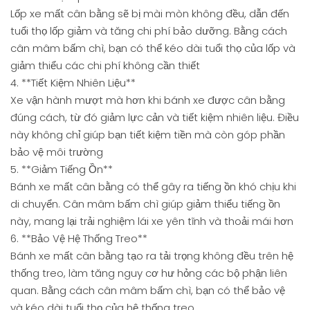
Lốp xe mất cân bằng sẽ bị mài mòn không đều, dẫn đến
tuổi thọ lốp giảm và tăng chi phí bảo dưỡng. Bằng cách
cân mâm bấm chì, bạn có thể kéo dài tuổi thọ của lốp và
giảm thiểu các chi phí không cần thiết
4. **Tiết Kiệm Nhiên Liệu**
Xe vận hành mượt mà hơn khi bánh xe được cân bằng
đúng cách, từ đó giảm lực cản và tiết kiệm nhiên liệu. Điều
này không chỉ giúp bạn tiết kiệm tiền mà còn góp phần
bảo vệ môi trường
5. **Giảm Tiếng Ồn**
Bánh xe mất cân bằng có thể gây ra tiếng ồn khó chịu khi
di chuyển. Cân mâm bấm chì giúp giảm thiểu tiếng ồn
này, mang lại trải nghiệm lái xe yên tĩnh và thoải mái hơn
6. **Bảo Vệ Hệ Thống Treo**
Bánh xe mất cân bằng tạo ra tải trọng không đều trên hệ
thống treo, làm tăng nguy cơ hư hỏng các bộ phận liên
quan. Bằng cách cân mâm bấm chì, bạn có thể bảo vệ
và kéo dài tuổi thọ của hệ thống treo.