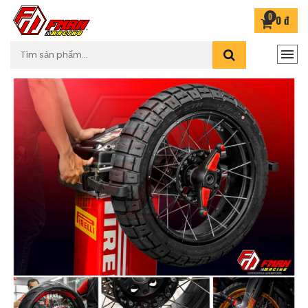
0
0 đ