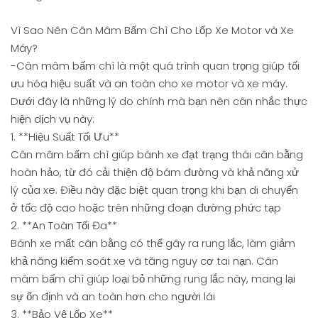
Vì Sao Nên Cân Mâm Bấm Chì Cho Lốp Xe Motor và Xe
Máy?
-Cân mâm bấm chì là một quá trình quan trọng giúp tối
ưu hóa hiệu suất và an toàn cho xe motor và xe máy.
Dưới đây là những lý do chính mà bạn nên cân nhắc thực
hiện dịch vụ này:
1. **Hiệu Suất Tối Ưu**
Cân mâm bấm chì giúp bánh xe đạt trạng thái cân bằng
hoàn hảo, từ đó cải thiện độ bám đường và khả năng xử
lý của xe. Điều này đặc biệt quan trọng khi bạn di chuyển
ở tốc độ cao hoặc trên những đoạn đường phức tạp
2. **An Toàn Tối Đa**
Bánh xe mất cân bằng có thể gây ra rung lắc, làm giảm
khả năng kiểm soát xe và tăng nguy cơ tai nạn. Cân
mâm bấm chì giúp loại bỏ những rung lắc này, mang lại
sự ổn định và an toàn hơn cho người lái
3. **Bảo Vệ Lốp Xe**