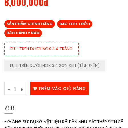
8,000,000đ
SẢN PHẨM CHÍNH HÃNG
BAO TEST 1 ĐỔI 1
BẢO HÀNH 2 NĂM
FULL TRÊN DƯỚI INOX 3.4 TRẮNG
FULL TRÊN DƯỚI INOX 3.4 SƠN ĐEN (TĨNH ĐIỆN)
THÊM VÀO GIỎ HÀNG
-
+
Mô tả
-KHÔNG SỬ DỤNG VẬT LIỆU RẼ TIỀN NHƯ SẮT THÉP SƠN SẼ