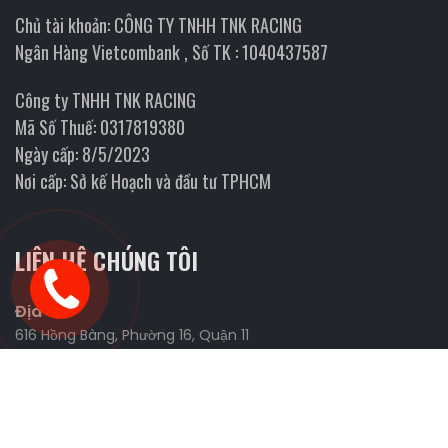
Chủ tài khoản: CÔNG TY TNHH TNK RACING
Ngân Hàng Vietcombank , Số TK : 1040437587
Công ty TNHH TNK RACING
Mã Số Thuế: 0317819380
Ngày cấp: 8/5/2023
Nơi cấp: Sở kế Hoạch và đầu tư TPHCM
LIÊN HỆ CHÚNG TÔI
Địa chỉ
616 Hồng Bàng, Phường 16, Quận 11
Website
https://fmanracing.com
Liên Hệ Và Tìm Kiếm Đối Tác