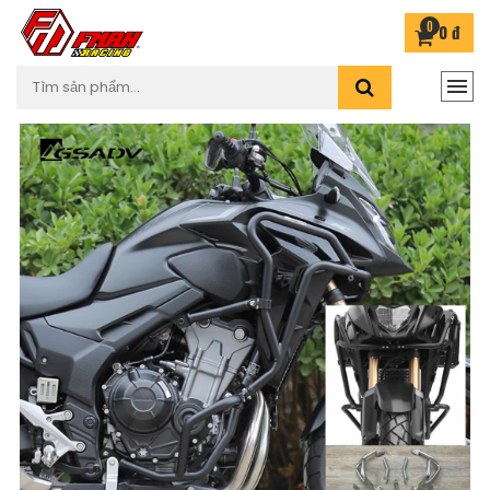
0
0 đ