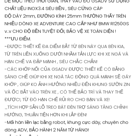
DỄ MỤC THEO THỜI GIAN, THAY VÀO ĐÓ GSADV SỬ DỤNG
CHẤT LIỆU
INOX3
.4 SIÊU BỀN , SIÊU CỨNG CÁP
ĐỘ DÀY 2mm, ĐƯỜNG KÍNH 25mm THƯỜNG THẤY TRÊN
NHIỀU DÒNG XE ADVENTURE CAO CẤP NHƯ BMW R1250GS
v..v CHO ĐỘ BỀN TUYỆT ĐỐI, BẢO VỆ XE TOÀN DIỆN !
***ƯU ĐIỂM:
-
ĐƯỢC THIẾT KẾ ĐA DIỂM BẮT TỪ BÊN NÀY QUA BÊN KIA,
TỪ TRÊN LIỀN XUỐNG DƯỚI NHẦM TẢN LỰC KHI XE NGÃ VÀ
HẠN CHẾ VA ĐẬP MẠNH , SIÊU CHẮC CHẮN!
-CÁC KHỚP NỐI CỦA GSADV ĐƯỢC THIẾT KẾ CÓ BẰNG
SÁNG CHẾ GIÚP KHI XE NGÃ TÁC ĐỘNG QUÁ MẠNH SẼ GÃY
KHỚP , GIÚP KO ẢNH HƯỞNG NHIỀU ĐẾN KHUNG SƯỜN ZIN
VÀ ỐC BẮT VÀO TRÊN XE , CÓ THỂ BẢO TRÌ VÀ THAY THẾ
ĐƯỢC!, TỪ ĐÓ HẠN CHẾ RỦI RO CHO BẠN VÀ XE!
_TÍCH HỢP SẴN LỖ TREO BÁT ĐÈN TRỢ SÁNG TĂNG CHỈNH
HƯỚNG, THUẬN TIỆN HƠN KHI LẮP ĐÈN!
-
Mối hàn liền lạc bằng robot, khung cực dày, chuyên cho
dòng ADV, BẢO HÀNH 2 NĂM TỪ HÃNG!