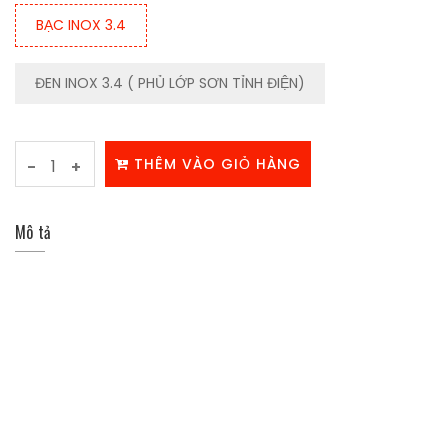
BẠC INOX 3.4
ĐEN INOX 3.4 ( PHỦ LỚP SƠN TỈNH ĐIỆN)
THÊM VÀO GIỎ HÀNG
-
+
Mô tả