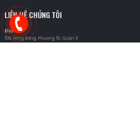
LIÊN HỆ CHÚNG TÔI
Địa chỉ
616 Hồng Bàng, Phường 16, Quận 11
Website
https://fmanracing.com
Liên Hệ Và Tìm Kiếm Đối Tác
0898.426.327 (Tùng)
0926.443.277 (Tùng)
0906.655.039 (Nhi)
sonchua1991@gmail.com
CÁC CHÍNH SÁCH
MẠNG XÃ HỘI
Chính Sách Vận Chuyển và