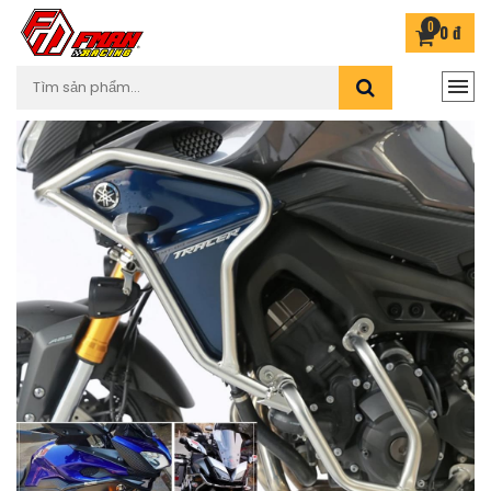
0
0 đ