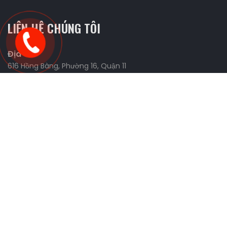
LIÊN HỆ CHÚNG TÔI
Địa chỉ
616 Hồng Bàng, Phường 16, Quận 11
Website
https://fmanracing.com
Liên Hệ Và Tìm Kiếm Đối Tác
0898.426.327 (Tùng)
0926.443.277 (Tùng)
0906.655.039 (Nhi)
sonchua1991@gmail.com
CÁC CHÍNH SÁCH
MẠNG XÃ HỘI