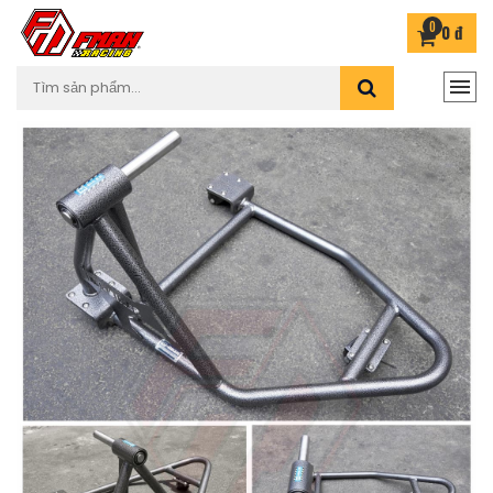
0
0 đ