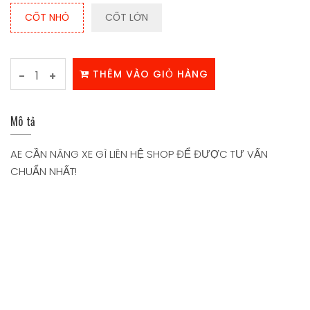
CỐT NHỎ
CỐT LỚN
THÊM VÀO GIỎ HÀNG
-
+
Mô tả
AE CẦN NÂNG XE GÌ LIÊN HỆ SHOP ĐỂ ĐƯỢC TƯ VẤN
CHUẨN NHẤT!