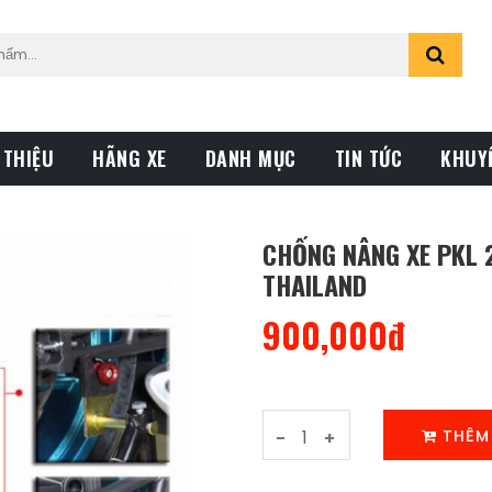
 THIỆU
HÃNG XE
DANH MỤC
TIN TỨC
KHUY
CHỐNG NÂNG XE PKL 
THAILAND
900,000đ
THÊM
-
+