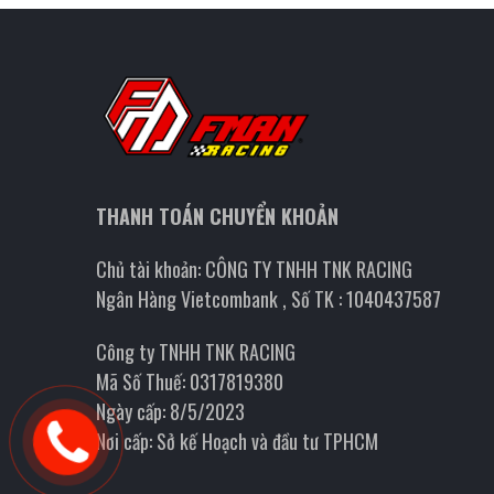
THANH TOÁN CHUYỂN KHOẢN
Chủ tài khoản: CÔNG TY TNHH TNK RACING
Ngân Hàng Vietcombank , Số TK : 1040437587
Công ty TNHH TNK RACING
Mã Số Thuế: 0317819380
Ngày cấp: 8/5/2023
Nơi cấp: Sở kế Hoạch và đầu tư TPHCM