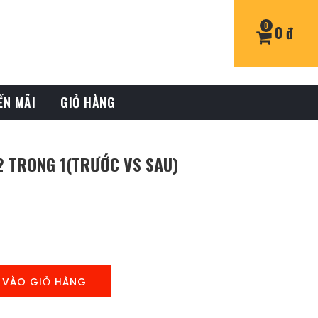
0
0 đ
ẾN MÃI
GIỎ HÀNG
2 TRONG 1(TRƯỚC VS SAU)
 VÀO GIỎ HÀNG