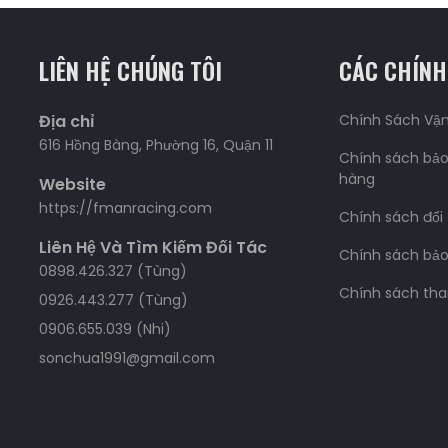
LIÊN HỆ CHÚNG TÔI
CÁC CHÍNH
Địa chỉ
Chính Sách Vậ
616 Hồng Bàng, Phường 16, Quận 11
Chính sách bảo
hàng
Website
https://fmanracing.com
Chính sách đổi
Liên Hệ Và Tìm Kiếm Đối Tác
Chính sách bả
0898.426.327 (Tùng)
Chính sách tha
0926.443.277 (Tùng)
0906.655.039 (Nhi)
sonchua1991@gmail.com