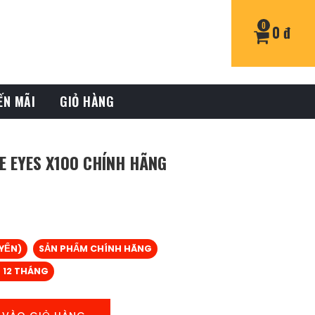
0
0 đ
ẾN MÃI
GIỎ HÀNG
E EYES X100 CHÍNH HÃNG
UYỂN)
SẢN PHẨM CHÍNH HÃNG
 12 THÁNG