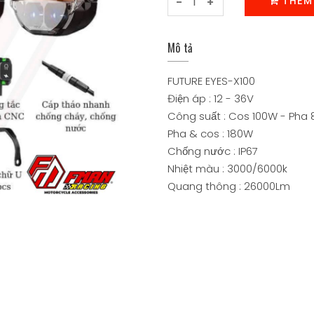
THÊM
-
+
Mô tả
FUTURE EYES-X100
Điện áp : 12 - 36V
Công suất : Cos 100W - Pha
Pha & cos : 180W
Chống nước : IP67
Nhiệt màu : 3000/6000k
Quang thông : 26000Lm