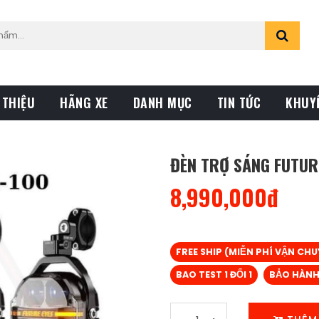
 THIỆU
HÃNG XE
DANH MỤC
TIN TỨC
KHUY
ĐÈN TRỢ SÁNG FUTUR
8,990,000đ
FREE SHIP (MIỄN PHÍ VẬN CH
BAO TEST 1 ĐỔI 1
BẢO HÀNH