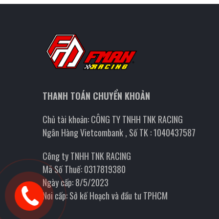
THANH TOÁN CHUYỂN KHOẢN
Chủ tài khoản: CÔNG TY TNHH TNK RACING
Ngân Hàng Vietcombank , Số TK : 1040437587
Công ty TNHH TNK RACING
Mã Số Thuế: 0317819380
Ngày cấp: 8/5/2023
Nơi cấp: Sở kế Hoạch và đầu tư TPHCM