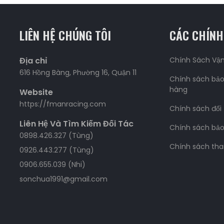
LIÊN HỆ CHÚNG TÔI
CÁC CHÍNH
Địa chỉ
Chính Sách Vậ
616 Hồng Bàng, Phường 16, Quận 11
Chính sách bảo
hàng
Website
https://fmanracing.com
Chính sách đổi
Liên Hệ Và Tìm Kiếm Đối Tác
Chính sách bả
0898.426.327 (Tùng)
Chính sách tha
0926.443.277 (Tùng)
0906.655.039 (Nhi)
sonchua1991@gmail.com