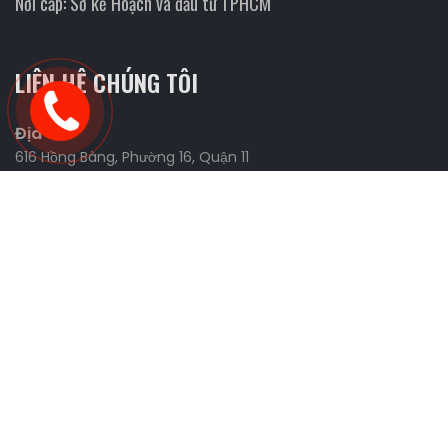
Nơi cấp: Sở kế Hoạch và đầu tư TPHCM
LIÊN HỆ CHÚNG TÔI
Địa chỉ
616 Hồng Bàng, Phường 16, Quận 11
Website
https://fmanracing.com
Liên Hệ Và Tìm Kiếm Đối Tác
0898.426.327 (Tùng)
0926.443.277 (Tùng)
0906.655.039 (Nhi)
sonchua1991@gmail.com
CÁC CHÍNH SÁCH
MẠNG XÃ HỘI