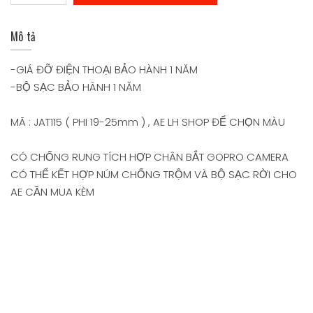
Mô tả
-GIÁ ĐỠ ĐIỆN THOẠI BẢO HÀNH 1 NĂM
-BỘ SẠC BẢO HÀNH 1 NĂM
MÃ : JAT115 ( PHI 19-25mm ) , AE LH SHOP ĐỂ CHỌN MÀU
CÓ CHỐNG RUNG TÍCH HỢP CHÂN BẮT GOPRO CAMERA
CÓ THỂ KẾT HỢP NÚM CHỐNG TRỘM VÀ BỘ SẠC RỜI CHO
AE CẦN MUA KÈM