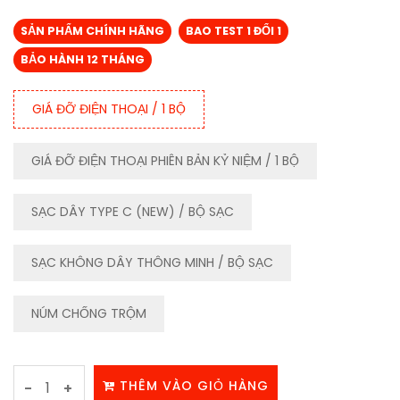
SẢN PHẨM CHÍNH HÃNG
BAO TEST 1 ĐỔI 1
BẢO HÀNH 12 THÁNG
GIÁ ĐỠ ĐIỆN THOẠI / 1 BỘ
GIÁ ĐỠ ĐIỆN THOẠI PHIÊN BẢN KỶ NIỆM / 1 BỘ
SẠC DÂY TYPE C (NEW) / BỘ SẠC
SẠC KHÔNG DÂY THÔNG MINH / BỘ SẠC
NÚM CHỐNG TRỘM
THÊM VÀO GIỎ HÀNG
-
+