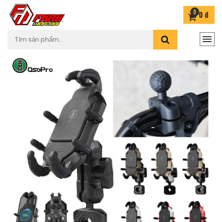
0
0 đ