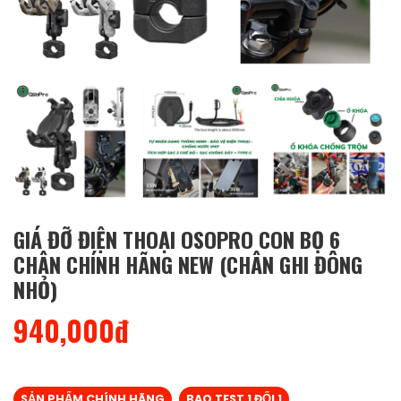
GIÁ ĐỠ ĐIỆN THOẠI OSOPRO CON BỌ 6
CHÂN CHÍNH HÃNG NEW (CHÂN GHI ĐÔNG
NHỎ)
940,000đ
SẢN PHẨM CHÍNH HÃNG
BAO TEST 1 ĐỔI 1