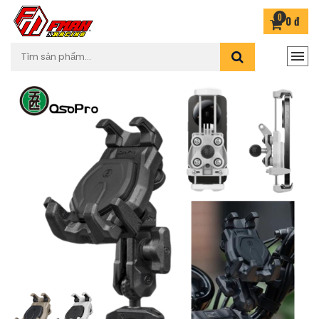
0
0 đ