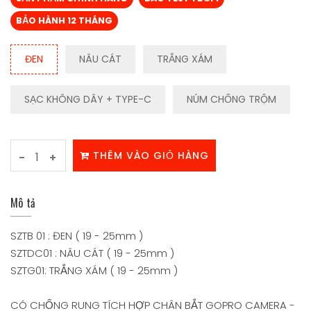
BẢO HÀNH 12 THÁNG
ĐEN
NÂU CÁT
TRẮNG XÁM
SẠC KHÔNG DÂY + TYPE-C
NÚM CHỐNG TRỘM
THÊM VÀO GIỎ HÀNG
-
+
Mô tả
SZTB 01 : ĐEN ( 19 - 25mm )
SZTDC01 : NÂU CÁT ( 19 - 25mm )
SZTG01: TRẮNG XÁM ( 19 - 25mm )
CÓ CHỐNG RUNG TÍCH HỢP CHÂN BẮT GOPRO CAMERA -