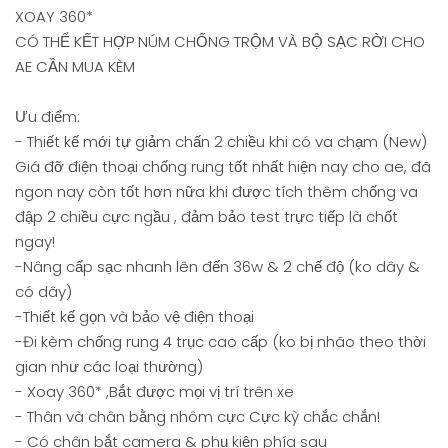
XOAY 360*
CÓ THỂ KẾT HỢP NÚM CHỐNG TRỘM VÀ BỘ SẠC RỜI CHO
AE CẦN MUA KÈM
Ưu điểm:
- Thiết kế mới tự giảm chấn 2 chiều khi có va chạm (New)
Giá đỡ điện thoại chống rung tốt nhất hiện nay cho ae, đã
ngon nay còn tốt hơn nữa khi được tích thêm chống va
đập 2 chiều cực ngầu , đảm bảo test trực tiếp là chốt
ngay!
-Nâng cấp sạc nhanh lên đến 36w & 2 chế độ (ko dây &
có dây)
-Thiết kế gọn và bảo vệ điện thoại
-Đi kèm chống rung 4 trục cao cấp (ko bị nhão theo thời
gian như các loại thường)
- Xoay 360* ,Bắt được mọi vị trí trên xe
- Thân và chân bằng nhôm cực Cực kỳ chắc chắn!
- Có chân bắt camera & phụ kiện phía sau