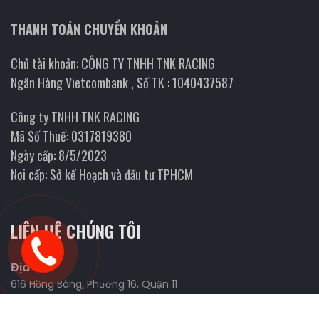
THANH TOÁN CHUYỂN KHOẢN
Chủ tài khoản: CÔNG TY TNHH TNK RACING
Ngân Hàng Vietcombank , Số TK : 1040437587
Công ty TNHH TNK RACING
Mã Số Thuế: 0317819380
Ngày cấp: 8/5/2023
Nơi cấp: Sở kế Hoạch và đầu tư TPHCM
LIÊN HỆ CHÚNG TÔI
Địa chỉ
616 Hồng Bàng, Phường 16, Quận 11
Website