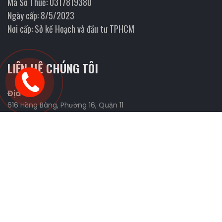
Mã Số Thuế: 0317819380
Ngày cấp: 8/5/2023
Nơi cấp: Sở kế Hoạch và đầu tư TPHCM
LIÊN HỆ CHÚNG TÔI
Địa chỉ
616 Hồng Bàng, Phường 16, Quận 11
Website
https://fmanracing.com
Liên Hệ Và Tìm Kiếm Đối Tác
0898.426.327 (Tùng)
0926.443.277 (Tùng)
0906.655.039 (Nhi)
sonchua1991@gmail.com