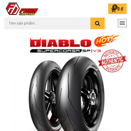
0
0 đ