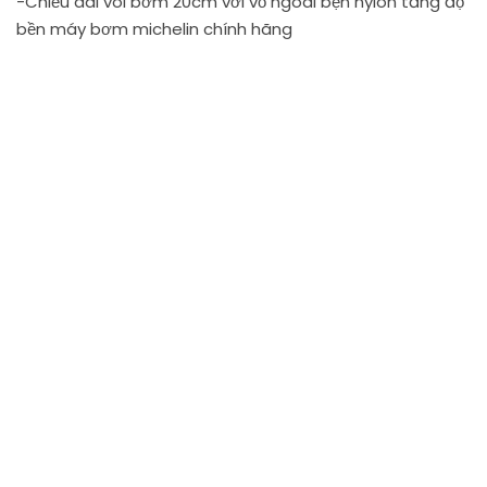
-Chiều dài vòi bơm 20cm với vỏ ngoài bện nylon tăng độ
bền máy bơm michelin chính hãng