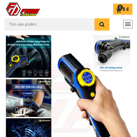
0
0 đ