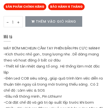
SẢN PHẨM CHÍNH HÃNG
BẢO HÀNH 6 THÁNG
THÊM VÀO GIỎ HÀNG
-
+
Mô tả
MÁY BƠM MICHELIN CẦM TAY PHIÊN BẢN PIN CỰC MẠNH!
-Kích thước nhỏ gọn , trọng lượng nhẹ . Dễ dàng mang
theo và hoạt động ở bất cứ đâu
-Thiết kế tản nhiệt dạng tổ ong . Hệ thống làm mát độc
lập
-Đèn Led COB siêu sáng , giúp quá trình làm việc diễn ra
thuận tiện ngay cả trong môi trường thiếu sáng . Có 2
chế độ : Làm việc & SOS
-Đầu nối thông minh , Pin Lithium!
-Cài đặt chế độ và giá trị áp suất lốp trước khi bơm