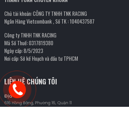
Chủ tài khoản: CÔNG TY TNHH TNK RACING
Ngân Hàng Vietcombank , Số TK : 1040437587
Công ty TNHH TNK RACING
Mã Số Thuế: 0317819380
Ngày cấp: 8/5/2023
Nơi cấp: Sở kế Hoạch và đầu tư TPHCM
LIÊN HỆ CHÚNG TÔI
Địa chỉ
616 Hồng Bàng, Phường 16, Quận 11
Website
https://fmanracing.com