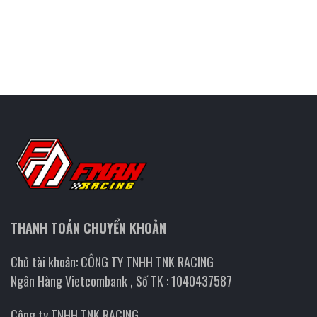
THANH TOÁN CHUYỂN KHOẢN
Chủ tài khoản: CÔNG TY TNHH TNK RACING
Ngân Hàng Vietcombank , Số TK : 1040437587
Công ty TNHH TNK RACING