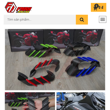
0
0 đ