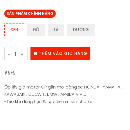
SẢN PHẨM CHÍNH HÃNG
ĐEN
ĐỎ
LÁ
DƯƠNG
THÊM VÀO GIỎ HÀNG
-
+
Mô tả
Ốp lấy gió motor GP gắn mọi dòng xe HONDA , YAMAHA ,
KAWASAKI , DUCATI , BMW , APRILIA V.V....
-Tạo khí động học & tạo điểm nhấn cho xe