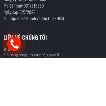
Mã Số Thuế: 0317819380
Ngày cấp: 8/5/2023
Nơi cấp: Sở kế Hoạch và đầu tư TPHCM
LIÊN HỆ CHÚNG TÔI
Địa chỉ
616 Hồng Bàng, Phường 16, Quận 11
Website
https://fmanracing.com
Liên Hệ Và Tìm Kiếm Đối Tác
0898.426.327 (Tùng)
0926.443.277 (Tùng)
0906.655.039 (Nhi)
sonchua1991@gmail.com