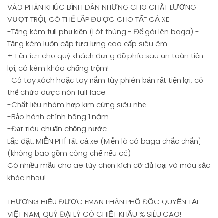
VÀO PHÂN KHÚC BÌNH DÂN NHƯNG CHO CHẤT LƯỢNG
VƯỢT TRỘI, CÓ THỂ LẮP ĐƯỢC CHO TẤT CẢ XE
-Tặng kèm full phụ kiện (Lót thùng - Đế gài lên baga) -
Tặng kèm luôn cặp tựa lưng cao cấp siêu êm
+ Tiện ích cho quý khách đựng đồ phía sau an toàn tiện
lợi, có kèm khóa chống trộm!
-Có tay xách hoặc tay nắm tùy phiên bản rất tiện lợi, có
thể chứa dược nón full face
-Chất liệu nhôm hợp kim cứng siêu nhẹ
-Bảo hành chính hãng 1 năm
-Đạt tiêu chuẩn chống nước
Lắp đặt: MIỄN PHÍ Tất cả xe (Miễn là có baga chắc chắn)
(không bao gồm công chế nếu có)
Có nhiều mẫu cho ae tùy chọn kích cỡ đủ loại và màu sắc
khác nhau!
THƯƠNG HIỆU ĐƯỢC FMAN PHÂN PHỐ ĐỘC QUYỀN TẠI
VIỆT NAM, QUÝ ĐẠI LÝ CÓ CHIẾT KHẤU % SIÊU CAO!