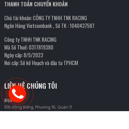
THANH TOÁN CHUYỂN KHOẢN
Chủ tài khoản: CÔNG TY TNHH TNK RACING
Ngân Hàng Vietcombank , Số TK : 1040437587
Công ty TNHH TNK RACING
Mã Số Thuế: 0317819380
Ngày cấp: 8/5/2023
Nơi cấp: Sở kế Hoạch và đầu tư TPHCM
LIÊN HỆ CHÚNG TÔI
Địa chỉ
616 Hồng Bàng, Phường 16, Quận 11
Website
https://fmanracing.com