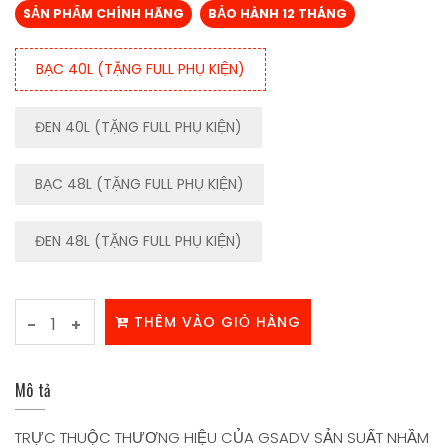
SẢN PHẨM CHÍNH HÃNG
BẢO HÀNH 12 THÁNG
BẠC 40L (TẶNG FULL PHỤ KIỆN)
ĐEN 40L (TẶNG FULL PHỤ KIỆN)
BẠC 48L (TẶNG FULL PHỤ KIỆN)
ĐEN 48L (TẶNG FULL PHỤ KIỆN)
THÊM VÀO GIỎ HÀNG
-
+
Mô tả
TRỰC THUỘC THƯƠNG HIỆU CỦA GSADV SẢN SUẤT NHẦM