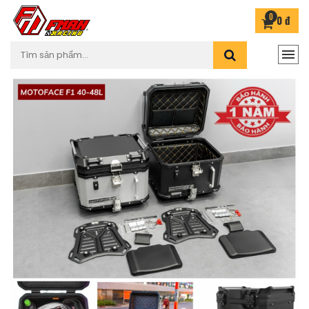
0
0 đ