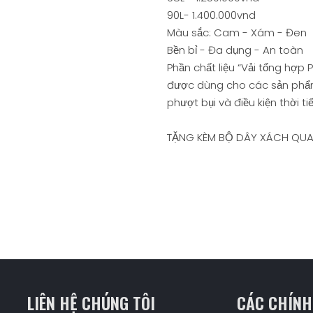
90L- 1.400.000vnd
Màu sắc: Cam - Xám - Đen
Bền bỉ - Đa dụng - An toàn
Phần chất liệu “Vải tổng hợp 
được dùng cho các sản phẩm
phượt bụi và điều kiện thời ti
TẶNG KÈM BỘ DÂY XÁCH QUA
LIÊN HỆ CHÚNG TÔI
CÁC CHÍNH