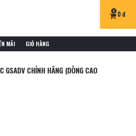
0
0 đ
ẾN MÃI
GIỎ HÀNG
C GSADV CHÍNH HÃNG (DÒNG CAO