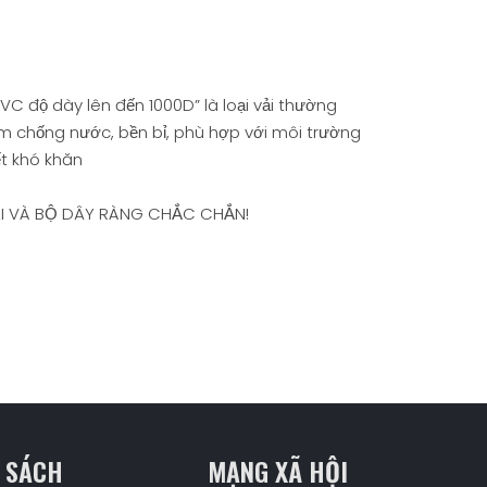
PVC độ dày lên đến 1000D” là loại vải thường
 chống nước, bền bỉ, phù hợp với môi trường
ết khó khăn
I VÀ BỘ DÂY RÀNG CHẮC CHẮN!
 SÁCH
MẠNG XÃ HỘI