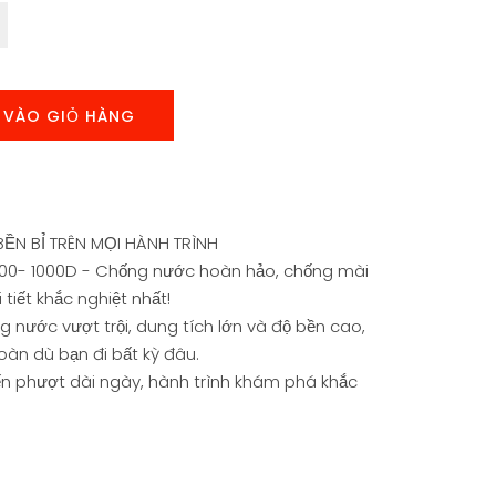
 VÀO GIỎ HÀNG
N BỈ TRÊN MỌI HÀNH TRÌNH
 600- 1000D - Chống nước hoàn hảo, chống mài
 tiết khắc nghiệt nhất!
 nước vượt trội, dung tích lớn và độ bền cao,
oàn dù bạn đi bất kỳ đâu.
n phượt dài ngày, hành trình khám phá khắc