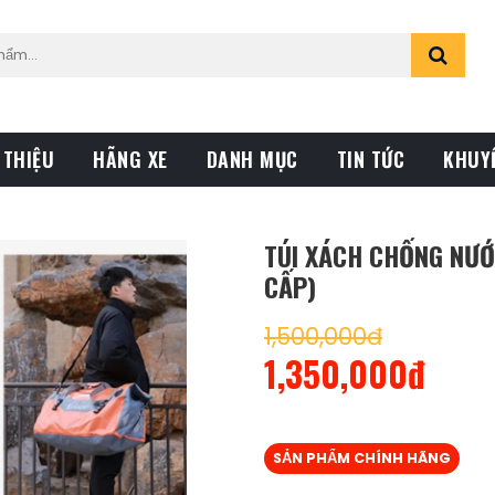
 THIỆU
HÃNG XE
DANH MỤC
TIN TỨC
KHUY
TÚI XÁCH CHỐNG NƯỚ
CẤP)
1,500,000đ
1,350,000đ
SẢN PHẨM CHÍNH HÃNG