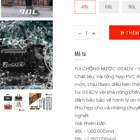
45L
68L
90L
THÊM
-
+
Mô tả
TÚI CHỐNG NƯỚC GSADV - BỀ
Chất liệu: Vải tổng hợp PVC
mòn, chịu được điều kiện thời
Túi GSADV với khả năng chống
đảm bảo bảo vệ hành lý an t
Phù hợp cho cả những chuyế
nghiệt.
GIÁ Phiên bản:
45L - 1.100.000vnd
68L - 1.250.000vnd